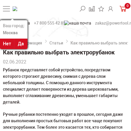
0
+7 800 555 42 85
zakaz@powertool.
Ваш город:
Ваш город:
Москва
Москва
Информация
Статьи
Как правильно выбрать элект
Нет
Нет
Да
Да
Как правильно выбрать электрорубанок
02.06.2022
Рубанок представляет собой устройство, посредством
которого строгают древесину, снимая с дерева слои
небольшой толщины. С помощью данного инструмента
специалист делает поверхности из дерева шероховатыми,
выполняет сглаживание древесины, уменьшает габариты
деталей.
Ручные рубанки постепенно уходят в прошлое, сегодня даже
для выполнения простых бытовых работ все чаще покупают
электрорубанки. Тем более это касается тех, кто собирается