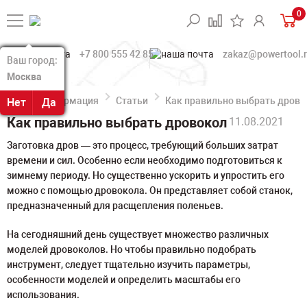
0
+7 800 555 42 85
zakaz@powertool.
Ваш город:
Ваш город:
Москва
Москва
Информация
Статьи
Как правильно выбрать дрово
Нет
Нет
Да
Да
Как правильно выбрать дровокол
11.08.2021
Заготовка дров — это процесс, требующий больших затрат
времени и сил. Особенно если необходимо подготовиться к
зимнему периоду. Но существенно ускорить и упростить его
можно с помощью дровокола. Он представляет собой станок,
предназначенный для расщепления поленьев.
На сегодняшний день существует множество различных
моделей дровоколов. Но чтобы правильно подобрать
инструмент, следует тщательно изучить параметры,
особенности моделей и определить масштабы его
использования.