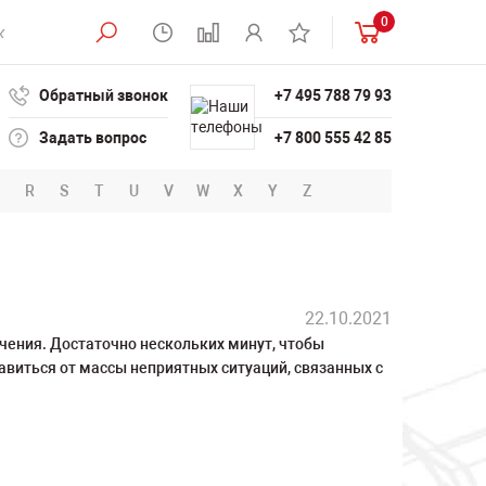
0
Обратный звонок
+7 495 788 79 93
Задать вопрос
+7 800 555 42 85
R
S
T
U
V
W
X
Y
Z
22.10.2021
чения. Достаточно нескольких минут, чтобы
авиться от массы неприятных ситуаций, связанных с