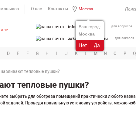
амовывоз
О нас
Контакты
Москва
info@powertool.ru
Ваш город:
для вопросов
Москва
zakaz@powertool.ru
для заказов
Нет
Да
D
E
F
G
H
I
J
K
L
M
N
O
P
Q
анавливают тепловые пушки?
вают тепловые пушки?
жете выбрать для обогрева помещений практически любого назна
ой задачей. Проведя правильную установку устройств, можно изб