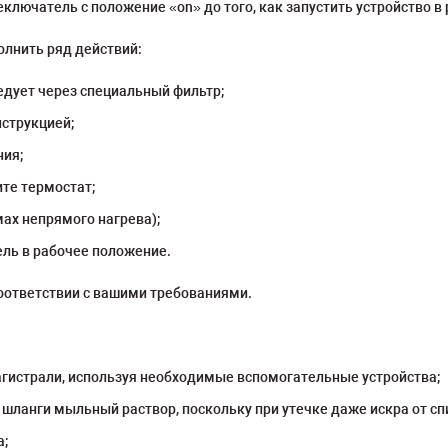
ключатель с положение «on» до того, как запустить устройство в 
лнить ряд действий:
ледует через специальный фильтр;
нструкцией;
ния;
те термостат;
мах непрямого нагрева);
ель в рабочее положение.
оответствии с вашими требованиями.
агистрали, используя необходимые вспомогательные устройства;
 шланги мыльный раствор, поскольку при утечке даже искра от сп
а;