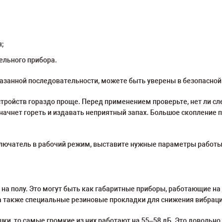
;
льного прибора.
азанной последовательности, можете быть уверены в безопасной 
стройств гораздо проще. Перед применением проверьте, нет ли сл
ь начнет гореть и издавать неприятный запах. Большое скоплени
ключатель в рабочий режим, выставите нужные параметры работы
а полу. Это могут быть как габаритные приборы, работающие на 
а также специальные резиновые прокладки для снижения вибраци
шки, то самые громкие из них работают на 55–58 дБ. Это довольн