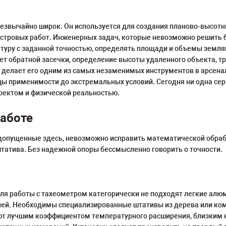
резвычайно широк. Он используется для создания планово-высотн
стровых работ. Инженерных задач, которые невозможно решить б
туру с заданной точностью, определять площади и объемы земля
т обратной засечки, определение высоты удаленного объекта, т
 делает его одним из самых незаменимых инструментов в арсенал
ы применимости до экстремальных условий. Сегодня ни одна серье
оектом и физической реальностью.
работе
допущенные здесь, невозможно исправить математической обраб
 штатива. Без надежной опоры бессмысленно говорить о точности.
Для работы с тахеометром категорически не подходят легкие ал
ней. Необходимы специализированные штативы из дерева или ко
лучшим коэффициентом температурного расширения, близким к м