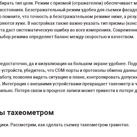
ирать тип цели. Режим с призмой (отражателем) обеспечивает м
расстояниях. Безотражательный режим удобен для съемки фасадов
 помните, что точность в безотражательном режиме ниже, а резул
яются хуже. В настройках также важно указать тип призмы (конс
танта даст систематическую ошибку во всех измерениях. Совреме
 Выбор режима определяет баланс между скоростью и качеством.
едостаточно, да и визуализация на большом экране удобнее. По
ние устройств, убедитесь, что COM-порты и протоколы обмена дан
работу, позволяя видеть ситуацию в плане, контролировать допуск
. Интеграция с внешними устройствами превращает тахеометр в ч
ильно. Потеря связи в процессе записи может привести к потер
лы тахеометром
дики. Рассмотрим, как сделать съемку тахеометром грамотно.