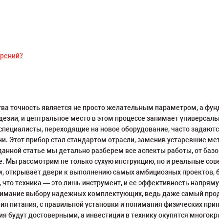
ерений?
тва точность является не просто желательным параметром, а фу
дезии, и центральное место в этом процессе занимает универсаль
специалисты, переходящие на новое оборудование, часто задаютс
ни. Этот прибор стал стандартом отрасли, заменив устаревшие м
анной статье мы детально разберем все аспекты работы, от базо
е. Мы рассмотрим не только сухую инструкцию, но и реальные со
м, открывает двери к выполнению самых амбициозных проектов, б
что техника — это лишь инструмент, и ее эффективность напряму
нимание выбору надежных комплектующих, ведь даже самый прод
ия питания, с правильной установки и понимания физических при
я будут достоверными, а инвестиции в технику окупятся многокр