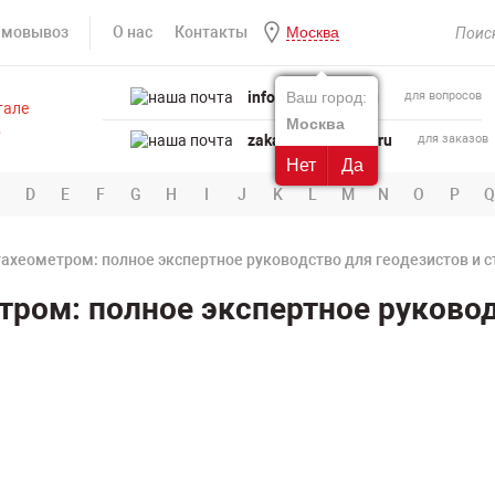
амовывоз
О нас
Контакты
Москва
info@powertool.ru
Ваш город:
для вопросов
Москва
zakaz@powertool.ru
для заказов
Нет
Да
D
E
F
G
H
I
J
K
L
M
N
O
P
Q
тахеометром: полное экспертное руководство для геодезистов и 
тром: полное экспертное руковод