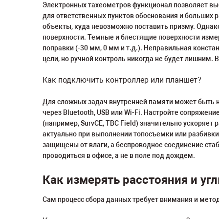
Электронных тахеометров функционал позволяет выб
для ответственных пунктов обоснования и больших 
объекты, куда невозможно поставить призму. Однако
поверхности. Темные и блестящие поверхности измер
поправки (-30 мм, 0 мм и т.д.). Неправильная конс
цели, но ручной контроль никогда не будет лишним.
Как подключить контроллер или планшет?
Для сложных задач внутренней памяти может быть н
через Bluetooth, USB или Wi-Fi. Настройте сопряже
(например, SurvCE, TBC Field) значительно ускоряет 
актуально при выполнении топосъемки или разбивки
защищены от влаги, а беспроводное соединение стаб
проводиться в офисе, а не в поле под дождем.
Как измерять расстояния и уг
Сам процесс сбора данных требует внимания и мето