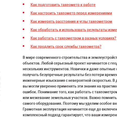
Как подготовить тахеометр к работе
Как настроить тахеометр перед измерениями
Как измерять расстояния и углы тахеометром
Как обработать и использовать результаты изм
Как работать с тахеометром в разных условиях?
Как продлить срок службы тахеометра?
В мире современного строительства и землеустройс
объектов. Любой серьезный проект начинается с гео
нескольких инструментов. Новички и даже опытные 
получать безупречные результаты без потери време
инженерные изыскания с невероятной скоростью. В д
вы могли уверенно применять эти знания на практик
ошибок. Понимание того, как работать с тахеометро
или межевание земельных участков. Важно помнить, 
самого оборудования. Поэтому мы уделим особое в
Грамотная эксплуатация начинается еще до включен
комплексный подход гарантирует, что ваши измерени