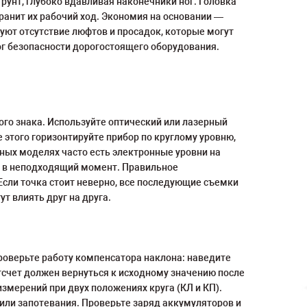
унт, глубоко вдавливая наконечники ног. Головка
анит их рабочий ход. Экономия на основании —
уют отсутствие люфтов и просадок, которые могут
ог безопасности дорогостоящего оборудования.
ого знака. Используйте оптический или лазерный
е этого горизонтируйте прибор по круглому уровню,
ных моделях часто есть электронные уровни на
ть в неподходящий момент. Правильное
 Если точка стоит неверно, все последующие съемки
т влиять друг на друга.
роверьте работу компенсатора наклона: наведите
Отсчет должен вернуться к исходному значению после
змерений при двух положениях круга (КЛ и КП).
или запотевания. Проверьте заряд аккумуляторов и