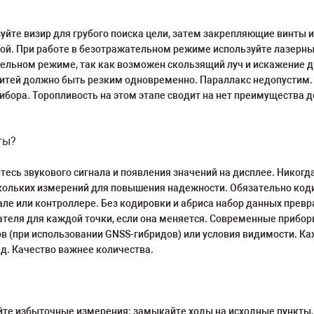
йте визир для грубого поиска цели, затем закрепляющие винты 
ой. При работе в безотражательном режиме используйте лазерный
тельном режиме, так как возможен скользящий луч и искажение 
нитей должно быть резким одновременно. Параллакс недопустим. 
рибора. Торопливость на этом этапе сводит на нет преимущества 
ты?
сь звукового сигнала и появления значений на дисплее. Никогда 
ольких измерений для повышения надежности. Обязательно кодируй
але или контроллере. Без кодировки и абриса набор данных прев
теля для каждой точки, если она меняется. Современные прибор
ков (при использовании GNSS-гибридов) или условия видимости.
д. Качество важнее количества.
те избыточные измерения: замыкайте ходы на исходные пункты,