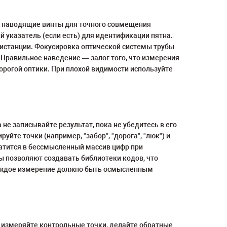
и наводящие винты для точного совмещения
 указатель (если есть) для идентификации пятна.
дистанции. Фокусировка оптической системы трубы
Правильное наведение — залог того, что измерения
дорогой оптики. При плохой видимости используйте
не записывайте результат, пока не убедитесь в его
те точки (например, "забор", "дорога", "люк") и
ратится в бессмысленный массив цифр при
ы позволяют создавать библиотеки кодов, что
 Каждое измерение должно быть осмысленным
 измеряйте контрольные точки, делайте обратные