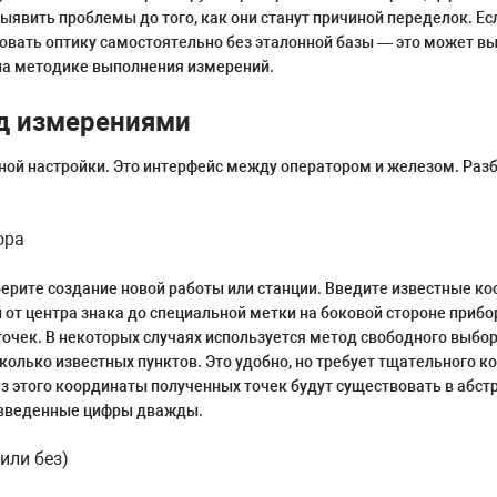
выявить проблемы до того, как они станут причиной переделок. Е
вать оптику самостоятельно без эталонной базы — это может выв
 на методике выполнения измерений.
ед измерениями
ной настройки. Это интерфейс между оператором и железом. Разб
ора
ерите создание новой работы или станции. Введите известные коор
от центра знака до специальной метки на боковой стороне прибора
очек. В некоторых случаях используется метод свободного выбор
олько известных пунктов. Это удобно, но требует тщательного к
з этого координаты полученных точек будут существовать в абст
е введенные цифры дважды.
или без)