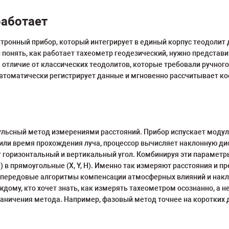
работает
тронный прибор, который интегрирует в единый корпус теодолит 
понять, как работает тахеометр геодезический, нужно представи
тличие от классических теодолитов, которые требовали ручного
втоматически регистрирует данные и мгновенно рассчитывает ко
льсный метод измерениями расстояний. Прибор испускает модул
з или время прохождения луча, процессор вычисляет наклонную д
горизонтальный и вертикальный угол. Комбинируя эти параметры
) в прямоугольные (X, Y, H). Именно так измеряют расстояния и
я передовые алгоритмы компенсации атмосферных влияний и накл
дому, кто хочет знать, как измерять тахеометром осознанно, а 
аничения метода. Например, фазовый метод точнее на коротких 