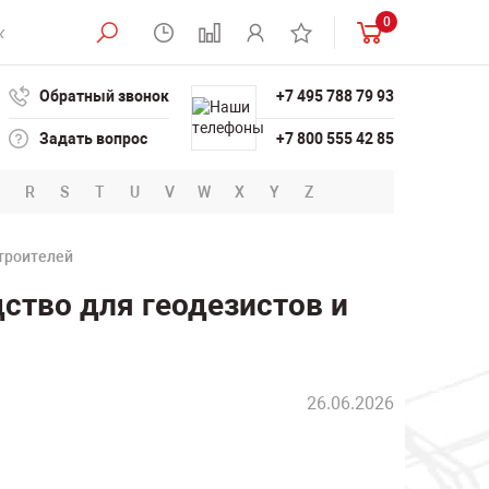
0
Обратный звонок
+7 495 788 79 93
Задать вопрос
+7 800 555 42 85
R
S
T
U
V
W
X
Y
Z
строителей
ство для геодезистов и
26.06.2026