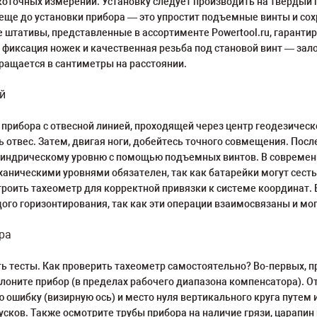
точных измерений. Установку следует производить на твердый гр
ще до установки прибора — это упростит подъемные винты и сохр
 штативы, представленные в ассортименте Powertool.ru, гарантир
 фиксация ножек и качественная резьба под становой винт — зал
ращается в сантиметры на расстоянии.
й
рибора с отвесной линией, проходящей через центр геодезическ
ь отвес. Затем, двигая ноги, добейтесь точного совмещения. Посл
илиндрическому уровню с помощью подъемных винтов. В современ
еханическими уровнями обязателен, так как батарейки могут сес
строить тахеометр для корректной привязки к системе координат.
го горизонтирования, так как эти операции взаимосвязаны и могу
ра
 тесты. Как проверить тахеометр самостоятельно? Во-первых, п
аклоните прибор (в пределах рабочего диапазона компенсатора). 
ошибку (визирную ось) и место нуля вертикального круга путем и
ков. Также осмотрите трубы прибора на наличие грязи, царапин 