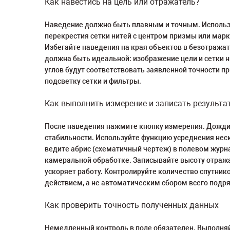
Как навестись на цель или отражатель?
Наведение должно быть плавным и точным. Использу
перекрестия сетки нитей с центром призмы или марк
Избегайте наведения на края объектов в безотража
должна быть идеальной: изображение цели и сетки 
углов будут соответствовать заявленной точности п
подсветку сетки и фильтры.
Как выполнить измерение и записать результа
После наведения нажмите кнопку измерения. Дождите
стабильности. Используйте функцию усреднения неск
ведите абрис (схематичный чертеж) в полевом журн
камеральной обработке. Записывайте высоту отража
ускоряет работу. Контролируйте количество спутни
действием, а не автоматическим сбором всего подря
Как проверить точность полученных данных
Немедленный контроль в поле обязателен. Выполняй