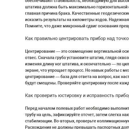
обеспечивают стабильность, необходимую для высоко
штатива должна быть максимально горизонтальной е
главная причина брака. Качественные геодезические
исказить результаты на километры ходов. Надежная
Помните, что даже микронный сдвиг основания прев
Как правильно центрировать прибор над точко
Центрирование — это совмещение вертикальной оси п
отвес. Сначала грубо установите штатив, глядя сквоз
изменяя длину ног штатива, и окончательно — по ц
экране, что упрощает процесс. Но навык работы с м
центрирование — база для ответа на вопрос, как на
будут смещены. Проверяйте центрировку после каждо
Как проверить юстировку и исправность прибо
Перед началом полевых работ необходимо выполнить
трубу на цель, зафиксируйте отсчет, затем слегка н
стабилизации. Во-вторых, проверьте коллимационную 
Расхождения не должны превышать паспортных допус