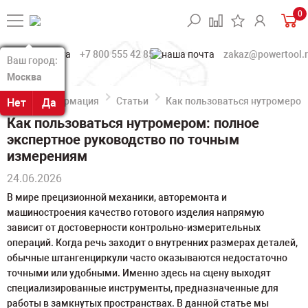
0
+7 800 555 42 85
zakaz@powertool.
Ваш город:
Ваш город:
Москва
Москва
Информация
Статьи
Как пользоваться нутромером
Нет
Нет
Да
Да
Как пользоваться нутромером: полное
экспертное руководство по точным
измерениям
24.06.2026
В мире прецизионной механики, авторемонта и
машиностроения качество готового изделия напрямую
зависит от достоверности контрольно-измерительных
операций. Когда речь заходит о внутренних размерах деталей,
обычные штангенциркули часто оказываются недостаточно
точными или удобными. Именно здесь на сцену выходят
специализированные инструменты, предназначенные для
работы в замкнутых пространствах. В данной статье мы