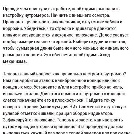
Прежде чем приступить к работе, необходимо выполнить
настройку нутромеров. Начните с внешнего осмотра.
Проверьте целостность наконечников, отсутствие забоин и
коррозии. Убедитесь, что стрелка индикатора движется
плавно и возвращается в исходное положение. Далее следует
подбор измерительных стержней. Выберите удлинитель так,
чтобы суммарная длина была немного меньше номинального
размера отверстия. Это обеспечит необходимый ход
механизма.
Теперь главный вопрос: как правильно настроить нутромер?
Вам понадобится эталон: калибровочное кольцо или блок
концевых мер. Установите и/или настройте прибор на ноль,
используя эталон. Для этого поместите нутромер в кольцо и
слегка покачивайте его в плоскости оси. Найдите точку
возврата стрелки (минимум для НИ). Совместите эту точку с
нулевой отметкой шкалы, вращая ободок индикатора.
Зафиксируйте положение. Теперь вы знаете, как настроить
нутромер индикаторный правильно. Эта процедура должна
выполняться каждый раз перед серией замеров или при смене