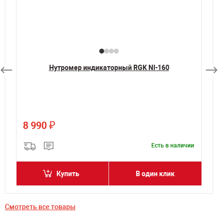
Нутромер индикаторный RGK NI-160
₽
8 990
и
Есть в наличии
Купить
В один клик
Смотреть все товары