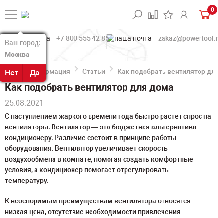
0
+7 800 555 42 85
zakaz@powertool.
Ваш город:
Ваш город:
Москва
Москва
Информация
Статьи
Как подобрать вентилятор дл
Нет
Нет
Да
Да
Как подобрать вентилятор для дома
25.08.2021
С наступлением жаркого времени года быстро растет спрос на
вентиляторы. Вентилятор — это бюджетная альтернатива
кондиционеру. Различие состоит в принципе работы
оборудования. Вентилятор увеличивает скорость
воздухообмена в комнате, помогая создать комфортные
условия, а кондиционер помогает отрегулировать
температуру.
К неоспоримым преимуществам вентилятора относятся
низкая цена, отсутствие необходимости привлечения