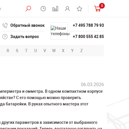
0
Обратный звонок
+7 495 788 79 93
Задать вопрос
+7 800 555 42 85
R
S
T
U
V
W
X
Y
Z
06.03.2026
амперметра и омметра. В одном компактном корпусе
зяйстве? С его помощью можно проверить
да батарейки. В руках опытного мастера этот
 других параметров в зависимости от выбранного
етации показаний. Теперь достаточно взглянуть на