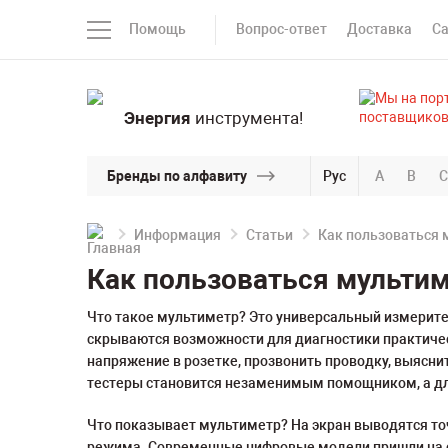
Помощь
Вопрос-ответ
Доставка
С
Энергия
инструмента!
Бренды по алфавиту
Рус
A
B
C
Информация
Статьи
Как пользоваться 
Как пользоваться мультим
Что такое мультиметр? Это универсальный измерите
скрываются возможности для диагностики практичес
напряжение в розетке, прозвонить проводку, выясни
тестеры становится незаменимым помощником, а дл
Что показывает мультиметр? На экран выводятся то
режима. Современные цифровые модели пришли на см