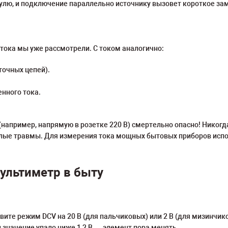
нулю, и подключение параллельно источнику вызовет короткое за
ока мы уже рассмотрели. С током аналогично:
точных цепей).
нного тока.
апример, напрямую в розетке 220 В) смертельно опасно! Никогда 
желые травмы. Для измерения тока мощных бытовых приборов ис
ультиметр в быту
ите режим DCV на 20 В (для пальчиковых) или 2 В (для мизинчико
 значение упало ниже 1,2 В — элемент пора менять.