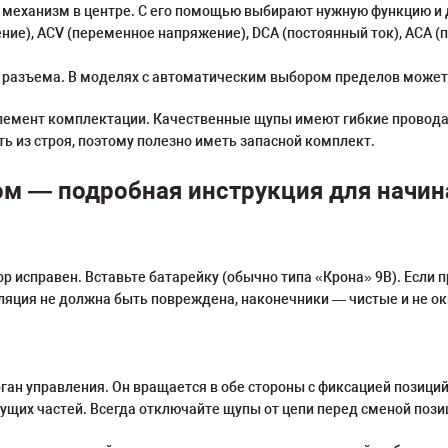
механизм в центре. С его помощью выбирают нужную функцию и 
ие), ACV (переменное напряжение), DCA (постоянный ток), ACA (п
 разъема. В моделях с автоматическим выбором пределов может
емент комплектации. Качественные щупы имеют гибкие провода,
ь из строя, поэтому полезно иметь запасной комплект.
ом — подробная инструкция для начи
р исправен. Вставьте батарейку (обычно типа «Крона» 9В). Если 
оляция не должна быть повреждена, наконечники — чистые и не о
н управления. Он вращается в обе стороны с фиксацией позиций
едущих частей. Всегда отключайте щупы от цепи перед сменой поз