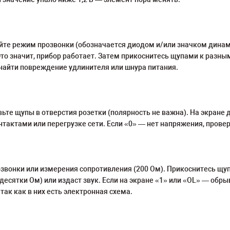
те режим прозвонки (обозначается диодом и/или значком динам
то значит, прибор работает. Затем прикоснитесь щупами к разны
 найти повреждение удлинителя или шнура питания.
ьте щупы в отверстия розетки (полярность не важна). На экране 
контактами или перегрузке сети. Если «0» — нет напряжения, прове
звонки или измерения сопротивления (200 Ом). Прикоснитесь щуп
сятки Ом) или издаст звук. Если на экране «1» или «OL» — обры
так как в них есть электронная схема.