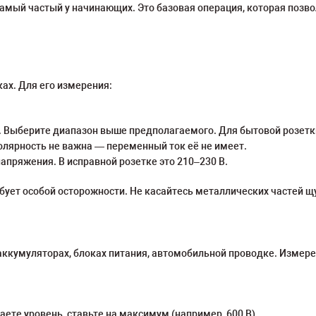
ый частый у начинающих. Это базовая операция, которая позвол
ках. Для его измерения:
. Выберите диапазон выше предполагаемого. Для бытовой розетки 
олярность не важна — переменный ток её не имеет.
апряжения. В исправной розетке это 210–230 В.
ует особой осторожности. Не касайтесь металлических частей щ
 аккумуляторах, блоках питания, автомобильной проводке. Измер
аете уровень, ставьте на максимум (например, 600 В).