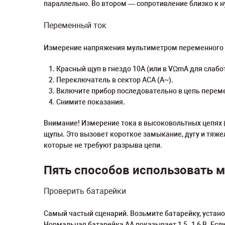
параллельно. Во втором — сопротивление близко к 
Переменный ток
Измерение напряжения мультиметром переменного т
Красный щуп в гнездо 10А (или в VΩmA для слабо
Переключатель в сектор ACA (A~).
Включите прибор последовательно в цепь переме
Снимите показания.
Внимание! Измерение тока в высоковольтных цепях (н
щупы. Это вызовет короткое замыкание, дугу и тя
которые не требуют разрыва цепи.
Пять способов использовать м
Проверить батарейки
Самый частый сценарий. Возьмите батарейку, установ
Нормальная батарейка АА показывает 1,5–1,6 В. Если