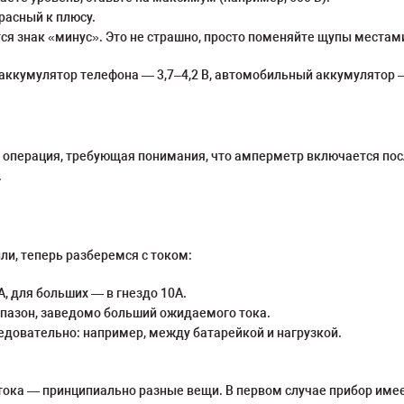
расный к плюсу.
тся знак «минус». Это не страшно, просто поменяйте щупы местам
 аккумулятор телефона — 3,7–4,2 В, автомобильный аккумулятор —
операция, требующая понимания, что амперметр включается после
.
и, теперь разберемся с током:
, для больших — в гнездо 10А.
апазон, заведомо больший ожидаемого тока.
довательно: например, между батарейкой и нагрузкой.
ока — принципиально разные вещи. В первом случае прибор имее