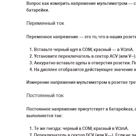
Вопрос как измерить напряжение мультиметром — сам
батарейки.
Переменный ток
Переменное напряжение — это то, что в наших розет
Вставьте черный щуп в COM, красный — в VΩmA.
Установите переключатель в сектор ACV (или V~)
Аккуратно вставьте щупы в отверстия розетки. П
На дисплее отобразится действующее значение н
Измерение напряжения мультиметром в розетке треб
Постоянный ток
Постоянное напряжение присутствует в батарейках,
выполняется так:
Те же гнезда: черный в COM, красный в VΩmA.
Переключатель в сектор DCV (или V—). Если не зн