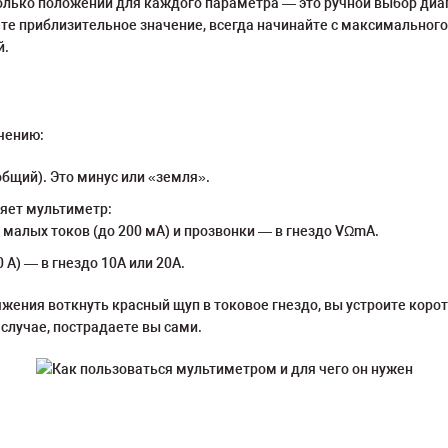
ько положений для каждого параметра — это ручной выбор диап
 знаете приблизительное значение, всегда начинайте с максимальног
й.
чению:
бщий). Это минус или «земля».
ряет мультиметр:
малых токов (до 200 мА) и прозвонки — в гнездо VΩmA.
А) — в гнездо 10А или 20А.
яжения воткнуть красный щуп в токовое гнездо, вы устроите коро
 случае, пострадаете вы сами.