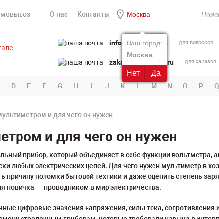
амовывоз
О нас
Контакты
Москва
info@powertool.ru
Ваш город:
для вопросов
Москва
zakaz@powertool.ru
для заказов
Нет
Да
D
E
F
G
H
I
J
K
L
M
N
O
P
Q
мультиметром и для чего он нужен
етром и для чего он нужен
льный прибор, который объединяет в себе функции вольтметра, 
ки любых электрических цепей. Для чего нужен мультиметр в хо
ть причину поломки бытовой техники и даже оценить степень заря
я новичка — проводником в мир электричества.
чные цифровые значения напряжения, силы тока, сопротивления и
ену стрелочным приборам, которые требовали навыка в интерпр