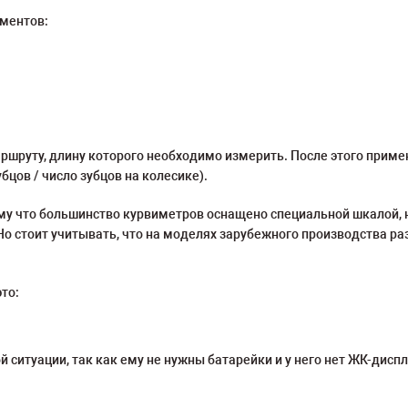
ементов:
аршруту, длину которого необходимо измерить. После этого прим
цов / число зубцов на колесике).
му что большинство курвиметров оснащено специальной шкалой, н
о стоит учитывать, что на моделях зарубежного производства ра
то:
ситуации, так как ему не нужны батарейки и у него нет ЖК-диспл