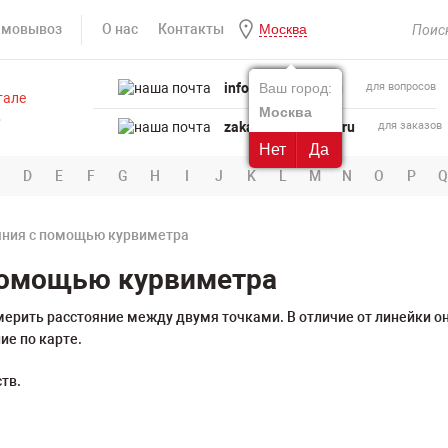
амовывоз
О нас
Контакты
Москва
info@powertool.ru
Ваш город:
для вопросов
Москва
zakaz@powertool.ru
для заказов
Нет
Да
D
E
F
G
H
I
J
K
L
M
N
O
P
Q
яния с помощью курвиметра
помощью курвиметра
ерить расстояние между двумя точками. В отличие от линейки он
ие по карте.
тв.