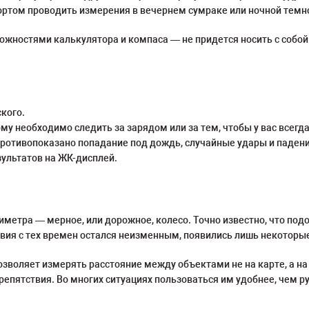
ртом проводить измерения в вечернем сумраке или ночной темн
жностями калькулятора и компаса — не придется носить с собой
кого.
ому необходимо следить за зарядом или за тем, чтобы у вас всегд
противопоказано попадание под дождь, случайные удары и падени
ультатов на ЖК-дисплей.
етра — мерное, или дорожное, колесо. Точно известно, что подоб
твия с тех времен остался неизменным, появились лишь некоторы
озволяет измерять расстояние между объектами не на карте, а н
 препятствия. Во многих ситуациях пользоваться им удобнее, чем