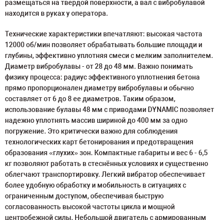
размещаться на твердой поверхности, а вал с вибробулавой
находится в руках у оператора.
Технические характеристики впечатляют: высокая частота
12000 об/мин позволяет обрабатывать большие площади и
глубины, эффективно уплотняя смеси с мелким заполнителем.
Диаметр вибробулавы - от 28 до 48 мм. Важно понимать
физику процесса: радиус эффективного уплотнения бетона
прямо пропорционален диаметру вибробулавы и обычно
составляет от 6 до 8 ее диаметров. Таким образом,
использование булавы 48 мм с приводами DYNAMIC позволяет
надежно уплотнять массив шириной до 400 мм за одно
погружение. Это критически важно для соблюдения
технологических карт бетонирования и предотвращения
образования «глухих» зон. Компактные габариты и вес 6 - 6,5
кг позволяют работать в стеснённых условиях и существенно
облегчают транспортировку. Легкий вибратор обеспечивает
более удобную обработку и мобильность в ситуациях с
ограниченным доступом, обеспечивая быструю
согласованность высокой частоты цикла и мощной
центробежной силы. Небольшой двигатель с армированным