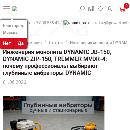
0
+7 800 555 42 85
zakaz@powertool.
Ваш город:
Ваш город:
Москва
Москва
Информация
Статьи
Инженерия монолита DYNAMIC
Нет
Нет
Да
Да
Инженерия монолита DYNAMIC JB-150,
DYNAMIC ZIP-150, TREMMER MVDR-4:
почему профессионалы выбирают
глубинные вибраторы DYNAMIC
01.06.2026