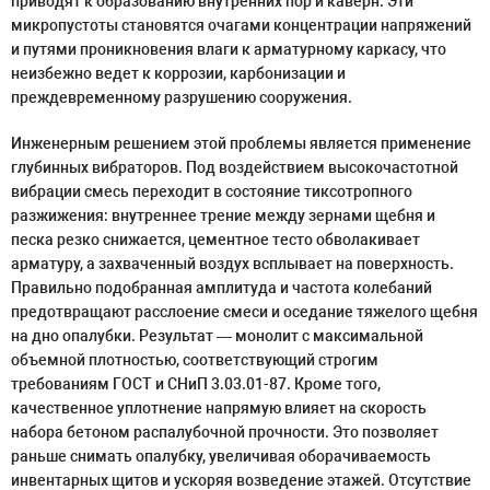
приводят к образованию внутренних пор и каверн. Эти
микропустоты становятся очагами концентрации напряжений
и путями проникновения влаги к арматурному каркасу, что
неизбежно ведет к коррозии, карбонизации и
преждевременному разрушению сооружения.
Инженерным решением этой проблемы является применение
глубинных вибраторов. Под воздействием высокочастотной
вибрации смесь переходит в состояние тиксотропного
разжижения: внутреннее трение между зернами щебня и
песка резко снижается, цементное тесто обволакивает
арматуру, а захваченный воздух всплывает на поверхность.
Правильно подобранная амплитуда и частота колебаний
предотвращают расслоение смеси и оседание тяжелого щебня
на дно опалубки. Результат — монолит с максимальной
объемной плотностью, соответствующий строгим
требованиям ГОСТ и СНиП 3.03.01-87. Кроме того,
качественное уплотнение напрямую влияет на скорость
набора бетоном распалубочной прочности. Это позволяет
раньше снимать опалубку, увеличивая оборачиваемость
инвентарных щитов и ускоряя возведение этажей. Отсутствие