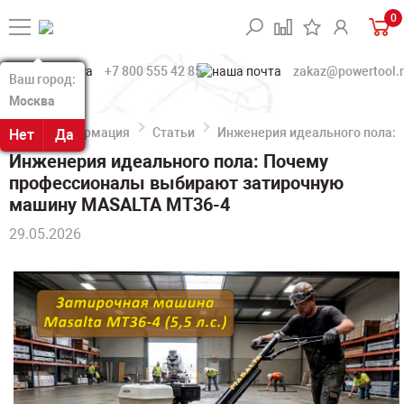
0
+7 800 555 42 85
zakaz@powertool.
Ваш город:
Ваш город:
Москва
Москва
Информация
Статьи
Инженерия идеального пола:
Нет
Нет
Да
Да
Инженерия идеального пола: Почему
профессионалы выбирают затирочную
машину MASALTA MT36-4
29.05.2026