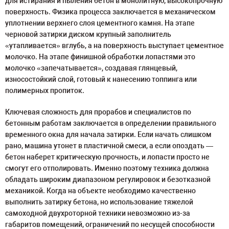
для истирания и пыления бетон в монолитную, высокопрочную
поверхность. Физика процесса заключается в механическом
уплотнении верхнего слоя цементного камня. На этапе
черновой затирки диском крупный заполнитель
«утапливается» вглубь, а на поверхность выступает цементное
молочко. На этапе финишной обработки лопастями это
молочко «запечатывается», создавая глянцевый,
износостойкий слой, готовый к нанесению топпинга или
полимерных пропиток.
Ключевая сложность для прорабов и специалистов по
бетонным работам заключается в определении правильного
временного окна для начала затирки. Если начать слишком
рано, машина утонет в пластичной смеси, а если опоздать —
бетон наберет критическую прочность, и лопасти просто не
смогут его отполировать. Именно поэтому техника должна
обладать широким диапазоном регулировок и безотказной
механикой. Когда на объекте необходимо качественно
выполнить затирку бетона, но использование тяжелой
самоходной двухроторной техники невозможно из-за
габаритов помещений, ограничений по несущей способности