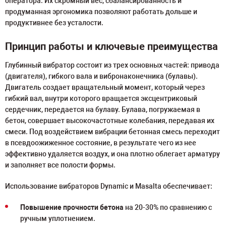
оператора. Их скромный вес, сбалансированность и
продуманная эргономика позволяют работать дольше и
продуктивнее без усталости.
Принцип работы и ключевые преимущества
Глубинный вибратор состоит из трех основных частей: привода
(двигателя), гибкого вала и вибронаконечника (булавы).
Двигатель создает вращательный момент, который через
гибкий вал, внутри которого вращается эксцентриковый
сердечник, передается на булаву. Булава, погружаемая в
бетон, совершает высокочастотные колебания, передавая их
смеси. Под воздействием вибрации бетонная смесь переходит
в псевдоожиженное состояние, в результате чего из нее
эффективно удаляется воздух, и она плотно облегает арматуру
и заполняет все полости формы.
Использование вибраторов Dynamic и Masalta обеспечивает:
Повышение прочности бетона
на 20-30% по сравнению с
ручным уплотнением.