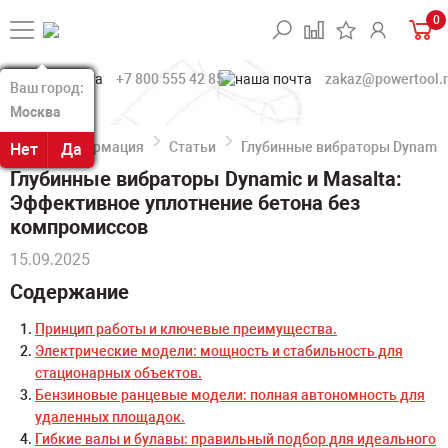
0
+7 800 555 42 85
zakaz@powertool.
Ваш город:
Ваш город:
Москва
Москва
Информация
Статьи
Глубинные вибраторы Dynamic
Нет
Нет
Да
Да
Глубинные вибраторы Dynamic и Masalta:
Эффективное уплотнение бетона без
компромиссов
15.09.2025
Содержание
Принцип работы и ключевые преимущества.
Электрические модели: мощность и стабильность для
стационарных объектов.
Бензиновые ранцевые модели: полная автономность для
удаленных площадок.
Гибкие валы и булавы: правильный подбор для идеального