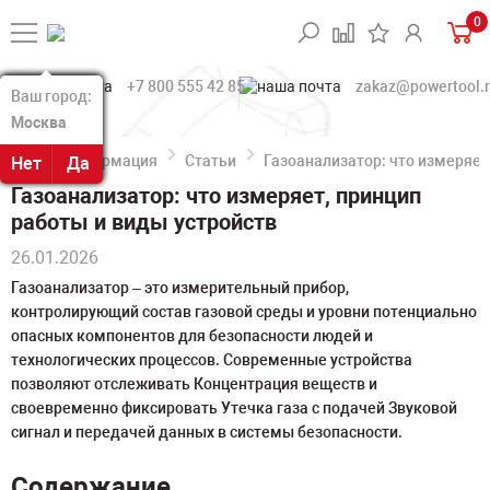
0
+7 800 555 42 85
zakaz@powertool.
Ваш город:
Ваш город:
Москва
Москва
Информация
Статьи
Газоанализатор: что измеряет
Нет
Нет
Да
Да
Газоанализатор: что измеряет, принцип
работы и виды устройств
26.01.2026
Газоанализатор – это измерительный прибор,
контролирующий состав газовой среды и уровни потенциально
опасных компонентов для безопасности людей и
технологических процессов. Современные устройства
позволяют отслеживать Концентрация веществ и
своевременно фиксировать Утечка газа с подачей Звуковой
сигнал и передачей данных в системы безопасности.
Содержание