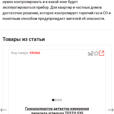
нужно контролировать и в какой зоне будет
эксплуатироваться прибор. Для квартир и частных домов
достаточно решения, которое контролирует горючий газ и CO и
понятным способом предупреждает жителей об опасности.
Товары из статьи
Код товара:
945466
К
Газоанализатор детектор измерения
диоксида углерода TESTO 535