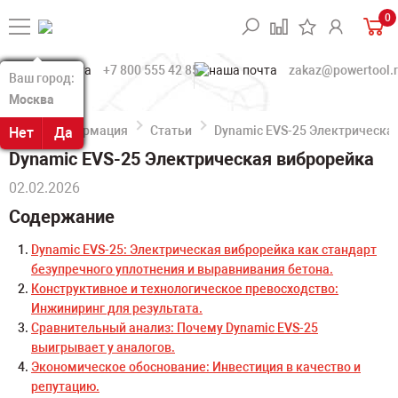
0
+7 800 555 42 85
zakaz@powertool.
Ваш город:
Ваш город:
Москва
Москва
Информация
Статьи
Dynamic EVS-25 Электрическа
Нет
Нет
Да
Да
Dynamic EVS-25 Электрическая виброрейка
02.02.2026
Содержание
Dynamic EVS-25: Электрическая виброрейка как стандарт
безупречного уплотнения и выравнивания бетона.
Конструктивное и технологическое превосходство:
Инжиниринг для результата.
Сравнительный анализ: Почему Dynamic EVS-25
выигрывает у аналогов.
Экономическое обоснование: Инвестиция в качество и
репутацию.