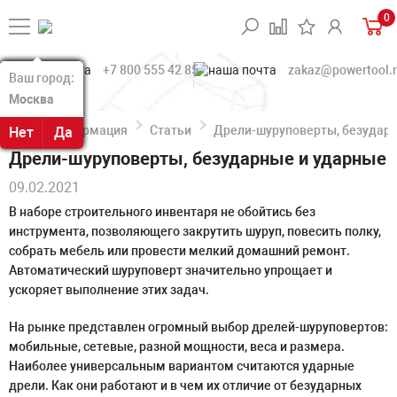
0
+7 800 555 42 85
zakaz@powertool.
Ваш город:
Ваш город:
Москва
Москва
Информация
Статьи
Дрели-шуруповерты, безудар
Нет
Нет
Да
Да
Дрели-шуруповерты, безударные и ударные
09.02.2021
В наборе строительного инвентаря не обойтись без
инструмента, позволяющего закрутить шуруп, повесить полку,
собрать мебель или провести мелкий домашний ремонт.
Автоматический шуруповерт значительно упрощает и
ускоряет выполнение этих задач.
На рынке представлен огромный выбор дрелей-шуруповертов:
мобильные, сетевые, разной мощности, веса и размера.
Наиболее универсальным вариантом считаются ударные
дрели. Как они работают и в чем их отличие от безударных