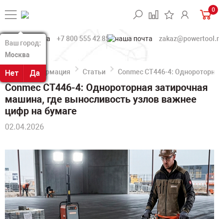
0
+7 800 555 42 85
zakaz@powertool.
Ваш город:
Ваш город:
Москва
Москва
Информация
Статьи
Conmec CT446-4: Однороторна
Нет
Нет
Да
Да
Conmec CT446-4: Однороторная затирочная
машина, где выносливость узлов важнее
цифр на бумаге
02.04.2026