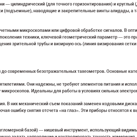
ни — цилиндрический (для точного горизонтирования) и круглый 
ки (подъемные), наводящие и закрепительные винты алидады, а т
четными микроскопами или цифровой обработке сигналов. В опт
т поколения техники, ключевой геометрический параметр — это п
ения зрительной трубы и визирную ось (линия визирования сетки 
 до современных безотражательных тахеометров. Основные кате
ятилетиями. Они надежны, не требуют элементов питания и исп
 микроскопов. Идеальны для работы в условиях сильных электро
ия. В них механический съем показаний заменен кодовыми диск
ючая ошибку снятия отсчета «на глаз». Эти приборы относятся к 
 угломерной базой) — нишевый инструмент, использующий видимы
менно задать направление и контролировать точность измерения.