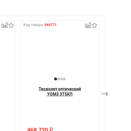
Код товара:
944771
Код товара:
9
Теодолит оптический
Теод
УОМЗ 3Т5КП
468 720
376 56
₽