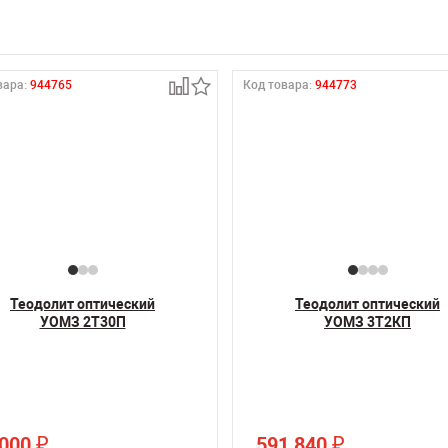
вара:
944765
Код товара:
944773
Теодолит оптический
Теодолит оптический
УОМЗ 2Т30П
УОМЗ 3Т2КП
 000
591 840
₽
₽