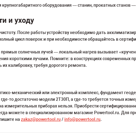
 крупногабаритного оборудования — станин, прокатных станов —
и и уходу
истоту. После работы устройству необходимо дать акклиматизиро
полный цикл поверок и при необходимости обращайтесь в сертиф
 прямых солнечных лучей — локальный нагрев вызывает «кручен
ения короткими лучами. Помните: в конструкциях современных п
 их калибровку, требуя дорогого ремонта.
оптико-механический или электронный комплекс, фундамент геоде
 где-то достаточно модели 2Т30П, а где-то требуется точных изм
 на измерительных приборах нельзя. Приобрести сертифицированн
гда можете в специализированном магазине Powertool.ru. Для пр
 пишите на
zakaz@powertool.ru
/
info@powertool.ru
.