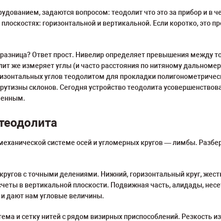
удованием, задаются вопросом: теодолит что это за прибор и в ч
плоскостях: горизонтальной и вертикальной. Если коротко, это 
м разница? Ответ прост. Нивелир определяет превышения между т
ит же измеряет углы (и часто расстояния по нитяному дальномер
изонтальных углов теодолитом для прокладки полигонометрическ
рутизны склонов. Сегодня устройство теодолита усовершенствов
менным.
теодолита
 механической системе осей и угломерных кругов — лимбы. Разб
кругов с точными делениями. Нижний, горизонтальный круг, жестк
счеты в вертикальной плоскости. Подвижная часть, алидады, несет
 и дают нам угловые величины.
тема и сетку нитей с рядом визирных приспособлений. Резкость 