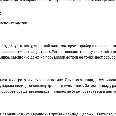
е
олевой геодезии.
а удобную высоту, становой винт фиксирует прибор к головке шта
яной или оптический центрир). Устанавливают треногу так, чтобы 
лышка. Смещение даже на пару миллиметров на точке даст серьез
мента в строго отвесное положение. Для этого алидады устанав
узырька цилиндрическому уровню в нуль-пункт. Затем алидаду ра
 повороте вращения алидады пузырек не будет оставаться в цент
. Наводящие винты вращения трубы и алидады должны быть свобо