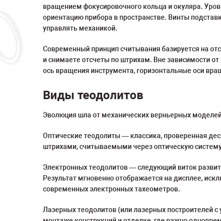
вращением фокусировочного кольца и окуляра. Уров
ориентацию прибора в пространстве. Винты подстав
управлять механикой.
Современный принцип считывания базируется на отс
и снимаете отсчеты по штрихам. Вне зависимости о
ось вращения инструмента, горизонтальные оси вращ
Виды теодолитов
Эволюция шла от механических верньерных моделей
Оптические теодолиты — классика, проверенная дес
штрихами, считываемыми через оптическую систему
Электронных теодолитов — следующий виток развит
Результат мгновенно отображается на дисплее, искл
современных электронных тахеометров.
Лазерных теодолитов (или лазерных построителей с
монтаже конструкций и отделке, где важно одновре