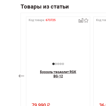
Товары из статьи
Код товара:
673725
Код то
онный
Буссоль-теодолит RGK
оверкой
BG-12
79 990
36
₽