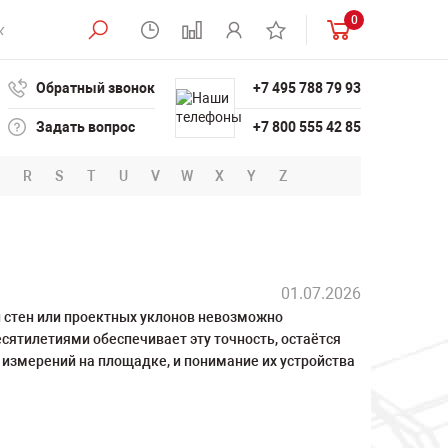
0
Обратный звонок
+7 495 788 79 93
Задать вопрос
+7 800 555 42 85
R
S
T
U
V
W
X
Y
Z
01.07.2026
и стен или проектных уклонов невозможно
сятилетиями обеспечивает эту точность, остаётся
измерений на площадке, и понимание их устройства