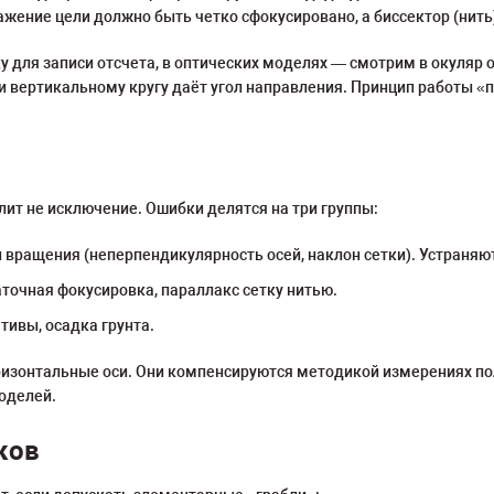
ение цели должно быть четко сфокусировано, а биссектор (нить
 для записи отсчета, в оптических моделях — смотрим в окуляр 
и вертикальному кругу даёт угол направления. Принцип работы «п
ит не исключение. Ошибки делятся на три группы:
вращения (неперпендикулярность осей, наклон сетки). Устраняю
точная фокусировка, параллакс сетку нитью.
тивы, осадка грунта.
ризонтальные оси. Они компенсируются методикой измерениях п
оделей.
ков