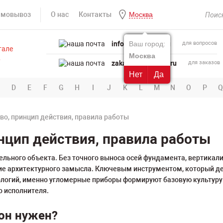
амовывоз
О нас
Контакты
Москва
info@powertool.ru
Ваш город:
для вопросов
Москва
zakaz@powertool.ru
для заказов
Нет
Да
D
E
F
G
H
I
J
K
L
M
N
O
P
Q
во, принцип действия, правила работы
инцип действия, правила работы
ельного объекта. Без точного выноса осей фундамента, вертикал
ние архитектурного замысла. Ключевым инструментом, который де
ологий, именно угломерные приборы формируют базовую культуру 
о исполнителя.
 он нужен?