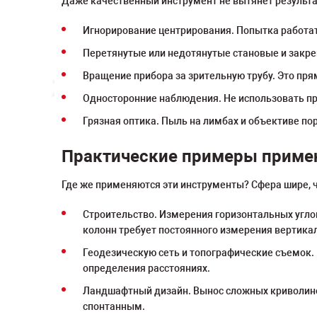
Даже качественный инструмент не вытянет результа
Игнорирование центрирования. Попытка работать
Перетянутые или недотянутые становые и закр
Вращение прибора за зрительную трубу. Это пр
Односторонние наблюдения. Не использовать при
Грязная оптика. Пыль на лимбах и объективе по
Практические примеры приме
Где же применяются эти инструменты? Сфера шире, 
Строительство. Измерения горизонтальных угло
колонн требует постоянного измерения вертикал
Геодезическую сеть и топографические съемок.
определения расстояниях.
Ландшафтный дизайн. Вынос сложных криволиней
спонтанным.