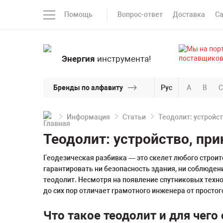
Помощь
Вопрос-ответ
Доставка
С
Энергия
инструмента!
Бренды по алфавиту
Рус
A
B
C
Информация
Статьи
Теодолит: устройст
Теодолит: устройство, пр
Геодезическая разбивка — это скелет любого строит
гарантировать ни безопасность здания, ни соблюде
теодолит. Несмотря на появление спутниковых техн
до сих пор отличает грамотного инженера от простог
Что такое теодолит и для чего