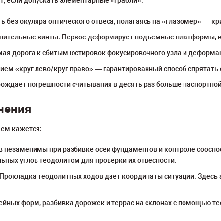
т, если допускать элементарные «грабли»:
 без окуляра оптического отвеса, полагаясь на «глазомер» — кр
епительные винты. Первое деформирует подъемные платформы, вт
ямая дорога к сбитым юстировок фокусировочного узла и деформа
ем «круг лево/круг право» — гарантированный способ спрятать о
рождает погрешности считывания в десять раз больше паспортной
нения
чем кажется:
в незаменимы при разбивке осей фундаментов и контроле соосн
ьных углов теодолитом для проверки их отвесности.
 Прокладка теодолитных ходов дает координаты ситуации. Здесь
ных форм, разбивка дорожек и террас на склонах с помощью тео