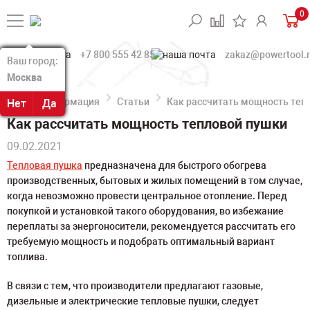
0
+7 800 555 42 85
zakaz@powertool.
Ваш город:
Ваш город:
Москва
Москва
Информация
Статьи
Как рассчитать мощность теп
Нет
Нет
Да
Да
Как рассчитать мощность тепловой пушки
09.02.2021
Тепловая пушка
предназначена для быстрого обогрева
производственных, бытовых и жилых помещений в том случае,
когда невозможно провести центральное отопление. Перед
покупкой и установкой такого оборудования, во избежание
переплаты за энергоносители, рекомендуется рассчитать его
требуемую мощность и подобрать оптимальный вариант
топлива.
В связи с тем, что производители предлагают газовые,
дизельные и электрические тепловые пушки, следует