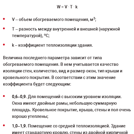
.
.
W = V
T
k
3
V – объем обогреваемого помещения, м
;
T – разность между внутренней и внешней (наружной
о
температурой),
С;
k – коэффициент теплоизоляции здания.
Величина последнего параметра зависит от типа
обогреваемого помещения. В нем учитывается качество
изоляции стен, количество, вид и размер окон, тип крыши и
кровельного покрытия. В соответствии с этим значение
коэффициента будет следующим:
0,6–0,9
. Для помещений с высоким уровнем изоляции.
Окна имеют двойные рамы, небольшую суммарную
площадь. Кровельное покрытие, крыша, стены и пол очень
хорошо утеплены;
1,0–1,9
. Помещение со средней теплоизоляцией. Здание
имеет стандартную кровлю, стены из двойной кирпичной