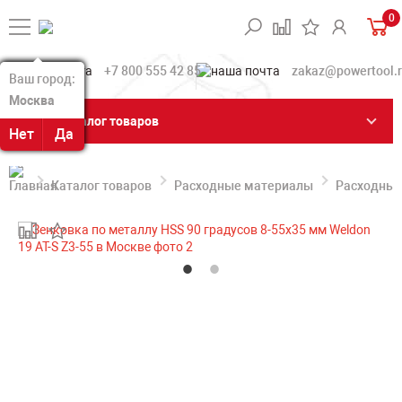
0
+7 800 555 42 85
zakaz@powertool.
Ваш город:
Ваш город:
Москва
Москва
Каталог товаров
Нет
Нет
Да
Да
Каталог товаров
Расходные материалы
Расходные