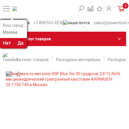
0
+7 800 555 42 85
zakaz@powertool.
Ваш город:
Ваш город:
Москва
Москва
Каталог товаров
Нет
Нет
Да
Да
Каталог товаров
Расходные материалы
Расходные