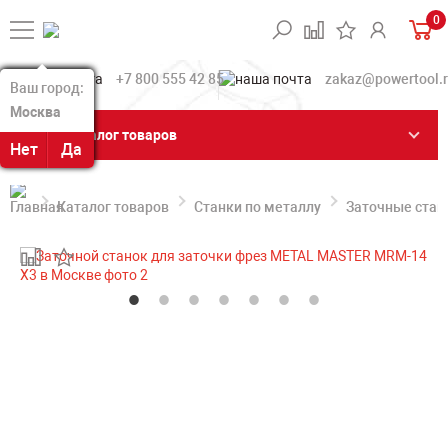
0
+7 800 555 42 85
zakaz@powertool.
Ваш город:
Ваш город:
Москва
Москва
Каталог товаров
Нет
Нет
Да
Да
Каталог товаров
Станки по металлу
Заточные стан