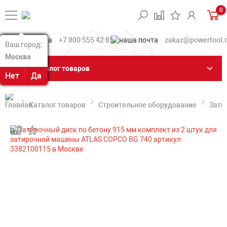
0
+7 800 555 42 85
zakaz@powertool.
Ваш город:
Ваш город:
Москва
Москва
Каталог товаров
Нет
Нет
Да
Да
Каталог товаров
Строительное оборудование
Зати