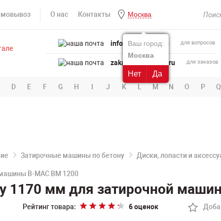
амовывоз
О нас
Контакты
Москва
info@powertool.ru
Ваш город:
для вопросов
Москва
zakaz@powertool.ru
для заказов
Нет
Да
D
E
F
G
H
I
J
K
L
M
N
O
P
Q
ние
Затирочные машины по бетону
Диски, лопасти и аксесс
й машины B-MAC BM 1200
ну 1170 мм для затирочной маши
Рейтинг товара:
6 оценок
Доба