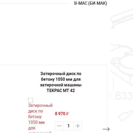
B-MAC (БИ-МАК)
Затирочный диск по
Зат
бетону 1050 мм для
бет
затирочной машины
зат
TEKPAC MT 42
C
8 970
₽