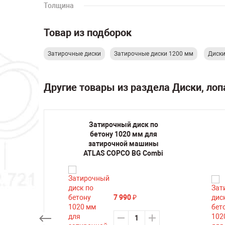
Толщина
Товар из подборок
Затирочные диски
Затирочные диски 1200 мм
Диски
Другие товары из раздела Диски, ло
к по
Затирочный диск по
 для
бетону 1020 мм для
шины
затирочной машины
46
ATLAS COPCO BG Combi
7 990
₽