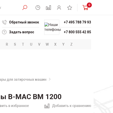
0
Обратный звонок
+7 495 788 79 93
Задать вопрос
+7 800 555 42 85
R
S
T
U
V
W
X
Y
Z
уары для затирочных машин
ны B-MAC BM 1200
вить в избранное
Добавить к сравнению