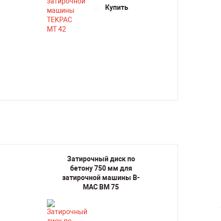
Купить
Затирочный диск по
Зат
бетону 750 мм для
бе
затирочной машины B-
зати
MAC BM 75