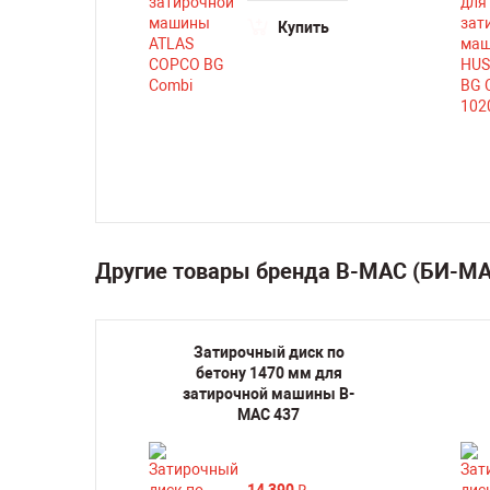
ть
Купить
Другие товары бренда B-MAC (БИ-М
рочные
Затирочный диск по
у 900
бетону 1470 мм для
чной
затирочной машины B-
BM 85
MAC 437
14 390