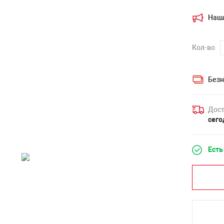
Наш
Кол-во
Безн
Дост
сего
Есть