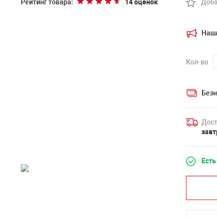
Рейтинг товара:
14 оценок
Доба
Наш
Кол-во
Безн
Дост
завт
Есть