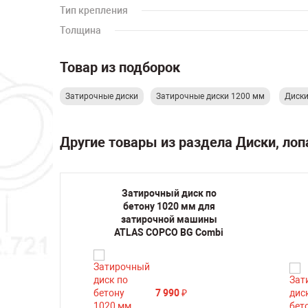
Тип крепления
Толщина
Товар из подборок
Затирочные диски
Затирочные диски 1200 мм
Диски
Другие товары из раздела Диски, ло
к по
Затирочный диск по
 для
бетону 1020 мм для
шины
затирочной машины
46
ATLAS COPCO BG Combi
7 990
₽