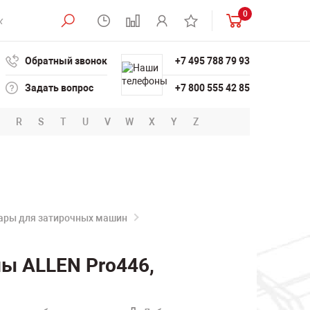
0
Обратный звонок
+7 495 788 79 93
Задать вопрос
+7 800 555 42 85
R
S
T
U
V
W
X
Y
Z
уары для затирочных машин
ы ALLEN Pro446,