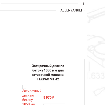
8
ALLEN (АЛЛЕН)
Затирочный диск по
Зат
бетону 1050 мм для
бет
затирочной машины
зат
TEKPAC MT 42
C
8 970
₽