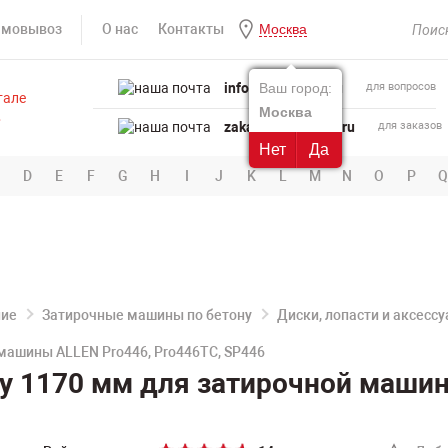
амовывоз
О нас
Контакты
Москва
info@powertool.ru
Ваш город:
для вопросов
Москва
zakaz@powertool.ru
для заказов
Нет
Да
D
E
F
G
H
I
J
K
L
M
N
O
P
Q
ние
Затирочные машины по бетону
Диски, лопасти и аксесс
машины ALLEN Pro446, Pro446TC, SP446
у 1170 мм для затирочной машин