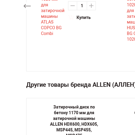
ть
Купить
Другие товары бренда ALLEN (АЛЛЕН
е
Затирочный диск по
сти по
бетону 1170 мм для
 для
затирочной машины
шины
ALLEN HDX600, HDX605,
P215,
MSP445, MSP455,