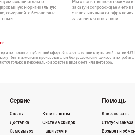
изуем исключительно
Мы ответственно относимся к
цированную и оригинальную
заказу и сопровождаем его на
ию, совершайте безопасные
этапах, начиная от офрмления 
с нами.
заканчивая доставкой.
er
ер и не является публичной офертой в соответствии с пунктом 2 статьи 437
 могут быть изменены производителем без уведомления дилера и потребител
ются только в персональной оферте в виде счёта или договора.
Сервис
Помощь
Оплата
Купить оптом
Как заказать
Доставка
Система скидок
Статусы заказа
Самовывоз
Наши услуги
Возврат и обме