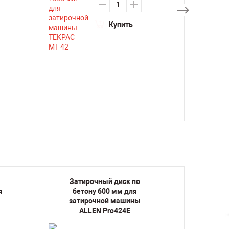
Купить
Затирочный диск по
Зат
я
бетону 600 мм для
бе
затирочной машины
зат
ALLEN Pro424E
A