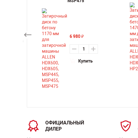
45
MSP475
6 980
₽
ть
Купить
ОФИЦИАЛЬНЫЙ
ДИЛЕР