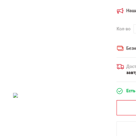
Наш
Кол-во
Безн
Дост
завт
Есть