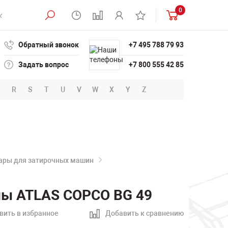
0
Обратный звонок
+7 495 788 79 93
Задать вопрос
+7 800 555 42 85
R
S
T
U
V
W
X
Y
Z
уары для затирочных машин
ны ATLAS COPCO BG 49
вить в избранное
Добавить к сравнению