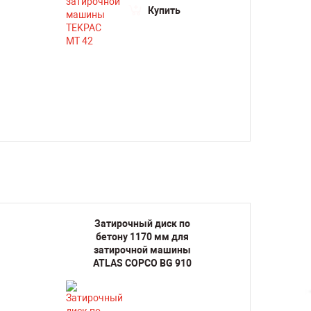
Купить
Затирочный диск по
Зат
бетону 1170 мм для
бет
затирочной машины
зат
ATLAS COPCO BG 910
ATL