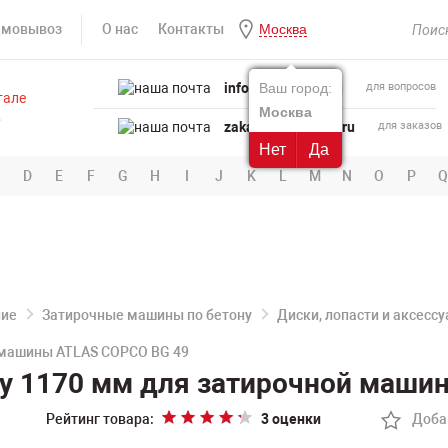
амовывоз
О нас
Контакты
Москва
info@powertool.ru
Ваш город:
для вопросов
Москва
zakaz@powertool.ru
для заказов
Нет
Да
D
E
F
G
H
I
J
K
L
M
N
O
P
Q
ние
Затирочные машины по бетону
Диски, лопасти и аксесс
й машины ATLAS COPCO BG 49
ну 1170 мм для затирочной маши
Рейтинг товара:
3 оценки
Доба