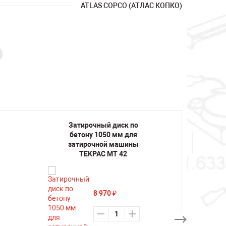
ATLAS COPCO (АТЛАС КОПКО)
Затирочный диск по
Зат
бетону 1050 мм для
бет
затирочной машины
зат
TEKPAC MT 42
C
8 970
₽