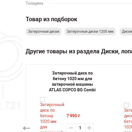
Толщина
Товар из подборок
Затирочные диски
Затирочные диски 1200 мм
Диски
Другие товары из раздела Диски, ло
к по
Затирочный диск по
 для
бетону 1020 мм для
шины
затирочной машины
46
ATLAS COPCO BG Combi
7 990
₽