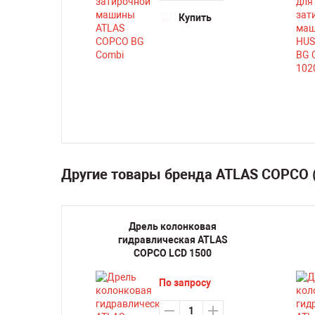
ть
Купить
Другие товары бренда ATLAS COPCO
к по
Дрель колонковая
 для
гидравлическая ATLAS
шины
COPCO LCD 1500
G 39
По запросу