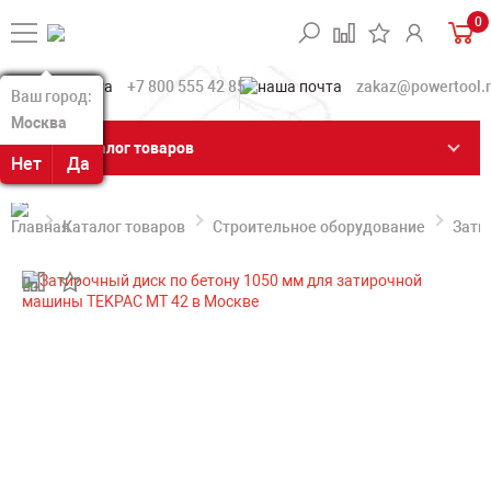
0
+7 800 555 42 85
zakaz@powertool.
Ваш город:
Ваш город:
Москва
Москва
Каталог товаров
Нет
Нет
Да
Да
Каталог товаров
Строительное оборудование
Зати