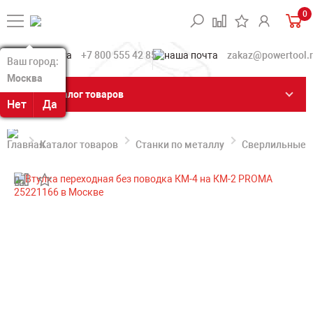
0
+7 800 555 42 85
zakaz@powertool.
Ваш город:
Ваш город:
Москва
Москва
Каталог товаров
Нет
Нет
Да
Да
Каталог товаров
Станки по металлу
Сверлильные с