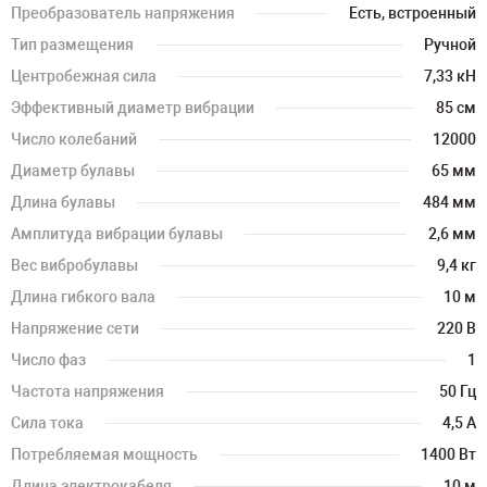
Преобразователь напряжения
Есть, встроенный
Тип размещения
Ручной
Центробежная сила
7,33 кН
Эффективный диаметр вибрации
85 см
Число колебаний
12000
Диаметр булавы
65 мм
Длина булавы
484 мм
Амплитуда вибрации булавы
2,6 мм
Вес вибробулавы
9,4 кг
Длина гибкого вала
10 м
Напряжение сети
220 В
Число фаз
1
Частота напряжения
50 Гц
Сила тока
4,5 А
Потребляемая мощность
1400 Вт
Длина электрокабеля
10 м