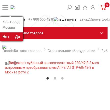
0
+7 800 555 42 85
zakaz@powertool.
Ваш город:
Ваш город:
Москва
Москва
Каталог товаров
Нет
Нет
Да
Да
Каталог товаров
Строительное оборудование
Вибр