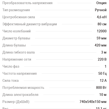
Преобразователь напряжения
Опция
Тип размещения
Ручной
Центробежная сила
4,6 кН
Эффективный диаметр вибрации
80 см
Число колебаний
12000
Диаметр булавы
59 мм
Длина булавы
420 мм
Длина гибкого вала
3 м
Напряжение сети
220 В
Число фаз
1
Частота напряжения
50 Гц
Сила тока
12 А
Потребляемая мощность
800 Вт
Длина электрокабеля
10 м
Размер (ДхШхВ)
740х540х150 мм
Вес
15,1 кг