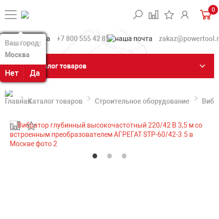
0
+7 800 555 42 85
zakaz@powertool.
Ваш город:
Ваш город:
Москва
Москва
Каталог товаров
Нет
Нет
Да
Да
Каталог товаров
Строительное оборудование
Вибр