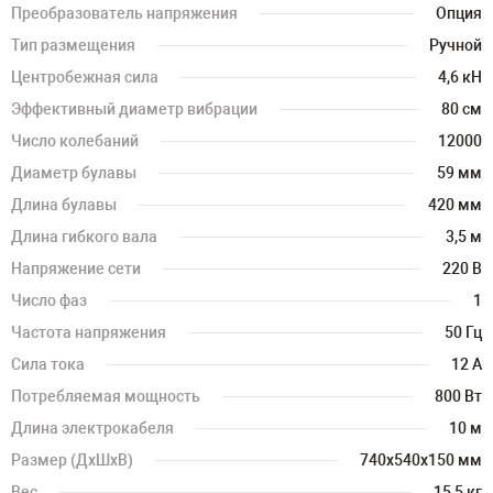
Преобразователь напряжения
Опция
Тип размещения
Ручной
Центробежная сила
4,6 кН
Эффективный диаметр вибрации
80 см
Число колебаний
12000
Диаметр булавы
59 мм
Длина булавы
420 мм
Длина гибкого вала
3,5 м
Напряжение сети
220 В
Число фаз
1
Частота напряжения
50 Гц
Сила тока
12 А
Потребляемая мощность
800 Вт
Длина электрокабеля
10 м
Размер (ДхШхВ)
740х540х150 мм
Вес
15,5 кг