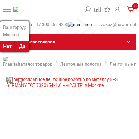
0
+7 800 555 42 85
zakaz@powertool.
Ваш город:
Ваш город:
Москва
Москва
Каталог товаров
Нет
Нет
Да
Да
Каталог товаров
Ленточные полотна
Ленточные по