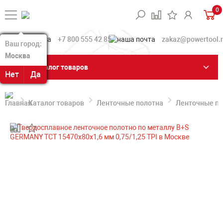
0
+7 800 555 42 85
zakaz@powertool.
Ваш город:
Ваш город:
Москва
Москва
Каталог товаров
Нет
Нет
Да
Да
Каталог товаров
Ленточные полотна
Ленточные по