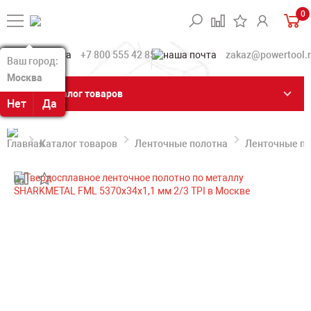
0
+7 800 555 42 85
zakaz@powertool.
Ваш город:
Ваш город:
Москва
Москва
Каталог товаров
Нет
Нет
Да
Да
Каталог товаров
Ленточные полотна
Ленточные по