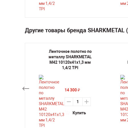
Другие товары бренда SHARKMETAL 
но по
Ленточное полотно по
METAL
металлу SHARKMETAL
,3 мм
M42 10120х41х1,3 мм
1,4/2 TPI
14 300
₽
ть
Купить