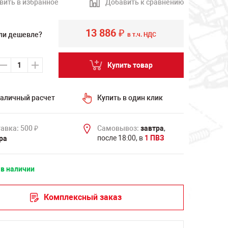
вить в избранное
Добавить к сравнению
13 886
₽
ли дешевле?
в т.ч. НДС
Купить товар
аличный расчет
Купить в один клик
авка: 500
Самовывоз:
завтра
,
₽
после 18:00, в
1 ПВЗ
ра
 в наличии
Комплексный заказ