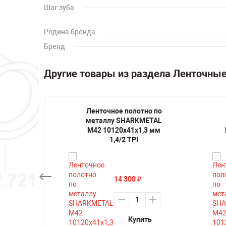
Шаг зуба
Родина бренда
Бренд
Другие товары из раздела Ленточны
но по
Ленточное полотно по
METAL
металлу SHARKMETAL
,3 мм
M42 10120х41х1,3 мм
1,4/2 TPI
14 300
₽
ть
Купить