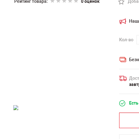
Рейтинг товара:
0 оценок
Доба
Наш
Кол-во
Безн
Дост
завт
Есть