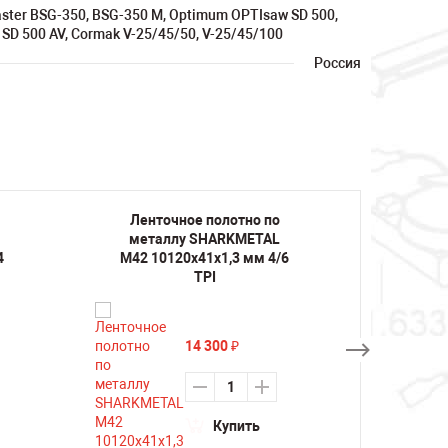
ster BSG-350, BSG-350 M, Optimum OPTIsaw SD 500,
SD 500 AV, Cormak V-25/45/50, V-25/45/100
Россия
Ленточное полотно по
Лент
металлу SHARKMETAL
мета
4
M42 10120х41х1,3 мм 4/6
M42 1
TPI
14 300
₽
Купить