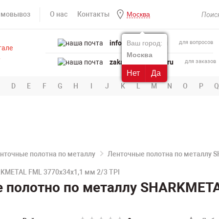
амовывоз
О нас
Контакты
Москва
info@powertool.ru
Ваш город:
для вопросов
Москва
zakaz@powertool.ru
для заказов
Нет
Да
D
E
F
G
H
I
J
K
L
M
N
O
P
Q
нточные полотна по металлу
Ленточные полотна по металлу 
KMETAL FML 3770х34х1,1 мм 2/3 TPI
е полотно по металлу SHARKMETA