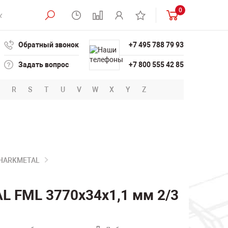
0
Обратный звонок
+7 495 788 79 93
Задать вопрос
+7 800 555 42 85
R
S
T
U
V
W
X
Y
Z
SHARKMETAL
L FML 3770х34х1,1 мм 2/3