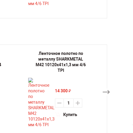
Ленточное полотно по
Лент
металлу SHARKMETAL
мета
4
M42 10120х41х1,3 мм 4/6
M42 1
TPI
14 300
₽
Купить