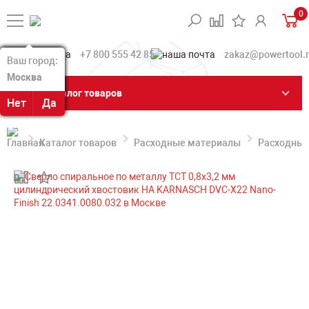
0
+7 800 555 42 85
zakaz@powertool.
Ваш город:
Ваш город:
Москва
Москва
Каталог товаров
Нет
Нет
Да
Да
Каталог товаров
Расходные материалы
Расходные