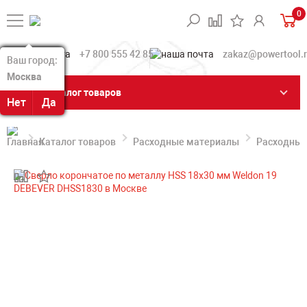
0
+7 800 555 42 85
zakaz@powertool.
Ваш город:
Ваш город:
Москва
Москва
Каталог товаров
Нет
Нет
Да
Да
Каталог товаров
Расходные материалы
Расходные