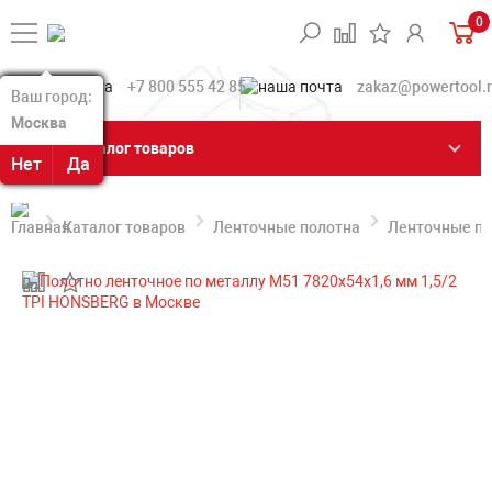
0
+7 800 555 42 85
zakaz@powertool.
Ваш город:
Ваш город:
Москва
Москва
Каталог товаров
Нет
Нет
Да
Да
Каталог товаров
Ленточные полотна
Ленточные по