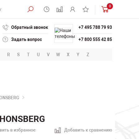
0
Обратный звонок
+7 495 788 79 93
Задать вопрос
+7 800 555 42 85
R
S
T
U
V
W
X
Y
Z
HONSBERG
I HONSBERG
вить в избранное
Добавить к сравнению