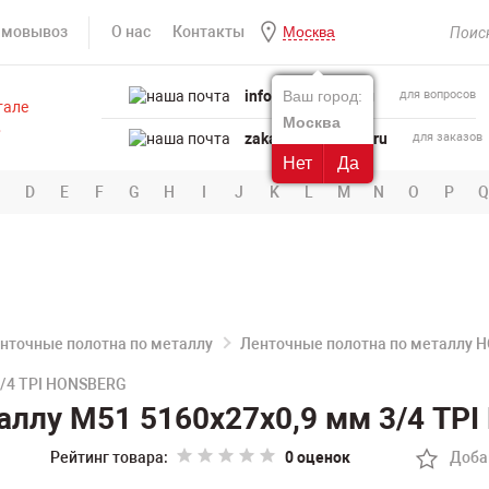
амовывоз
О нас
Контакты
Москва
info@powertool.ru
Ваш город:
для вопросов
Москва
zakaz@powertool.ru
для заказов
Нет
Да
D
E
F
G
H
I
J
K
L
M
N
O
P
Q
нточные полотна по металлу
Ленточные полотна по металлу 
3/4 TPI HONSBERG
аллу M51 5160х27х0,9 мм 3/4 TP
Рейтинг товара:
0 оценок
Доба