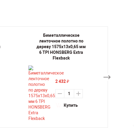
Биметаллическое
Би
ленточное полотно по
лент
м
дереву 1575х13х0,65 мм
дерев
6 TPI HONSBERG Extra
14 TP
Flexback
2 432
₽
Купить