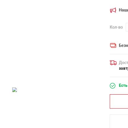
Наш
Кол-во
Безн
Дост
завт
Есть