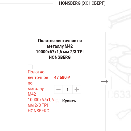
HONSBERG (ХОНСБЕРГ)
Полотно ленточное по
Поло
металлу M42
10000х67х1,6 мм 2/3 TPI
10000
HONSBERG
47 580
₽
Купить