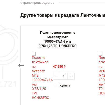
Страна производства
Другие товары из раздела Ленточны
ое по
Полотно ленточное по
2
металлу M42
1,5/2
10000х67х1,6 мм
RG
0,75/1,25 TPI HONSBERG
47 580
₽
ть
Купить