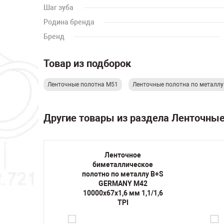
Шаг зуба
Родина бренда
Бренд
Товар из подборок
Ленточные полотна M51
Ленточные полотна по металл
Другие товары из раздела Ленточны
Ленточное
кое
биметаллическое
лу B+S
полотно по металлу B+S
42
GERMANY M42
1,5/2
10000х67х1,6 мм 1,1/1,6
TPI