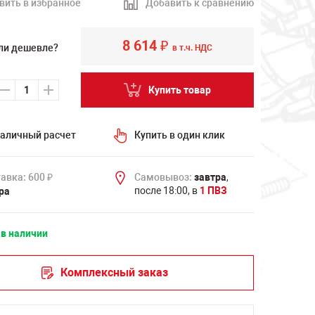
вить в избранное
Добавить к сравнению
8 614
₽
ли дешевле?
в т.ч. НДС
Купить товар
аличный расчет
Купить в один клик
авка: 600
Самовывоз:
завтра
,
₽
после 18:00, в
1 ПВЗ
ра
 в наличии
Комплексный заказ