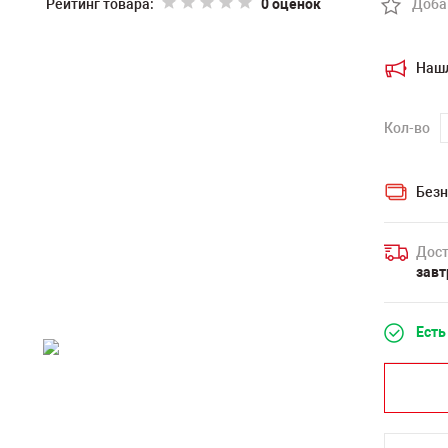
Рейтинг товара:
0 оценок
Доба
Наш
Кол-во
Безн
Дост
завт
Есть