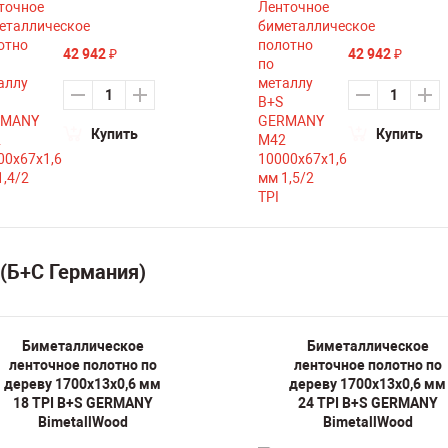
42 942
42 942
₽
₽
Купить
Купить
(Б+С Германия)
Биметаллическое
Биметаллическое
ленточное полотно по
ленточное полотно по
дереву 1700х13х0,6 мм
дереву 1700х13х0,6 мм
18 TPI B+S GERMANY
24 TPI B+S GERMANY
BimetallWood
BimetallWood