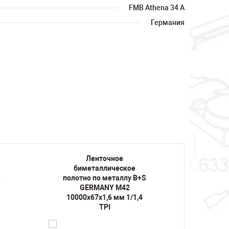
FMB Athena 34 A
Германия
Ленточное
биметаллическое
би
S
полотно по металлу B+S
полот
GERMANY M42
10000х67х1,6 мм 1/1,4
10000
TPI