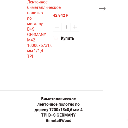
42 942
₽
Купить
Биметаллическое
Би
ленточное полотно по
лент
дереву 1700х13х0,6 мм 4
дерев
TPI B+S GERMANY
TP
BimetallWood