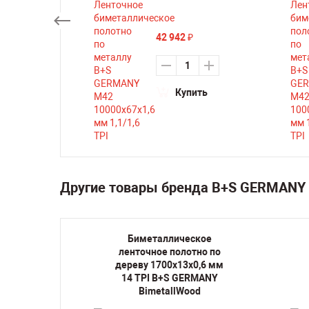
42 942
₽
ть
Купить
Другие товары бренда B+S GERMANY 
кое
Биметаллическое
но по
ленточное полотно по
,6 мм 6
дереву 1700х13х0,6 мм
ANY
14 TPI B+S GERMANY
d
BimetallWood