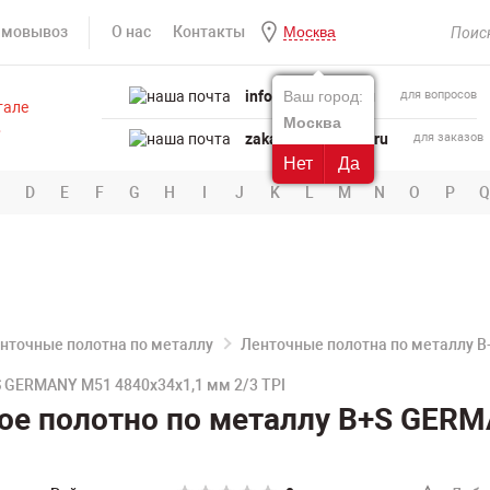
амовывоз
О нас
Контакты
Москва
info@powertool.ru
Ваш город:
для вопросов
Москва
zakaz@powertool.ru
для заказов
Нет
Да
D
E
F
G
H
I
J
K
L
M
N
O
P
Q
нточные полотна по металлу
Ленточные полотна по металлу 
 GERMANY M51 4840х34х1,1 мм 2/3 TPI
ое полотно по металлу B+S GERM