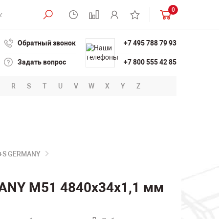
0
Обратный звонок
+7 495 788 79 93
Задать вопрос
+7 800 555 42 85
R
S
T
U
V
W
X
Y
Z
B+S GERMANY
ANY M51 4840х34х1,1 мм