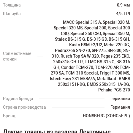
Толщина
0,9 мм
Шаг зуба
4/5 TPI
MACC Special 315 A, Special 320 M,
Special 320 MS, Special 300, Special 300
CSO, Special 350 CSO, Special 350 M,
Stalex BS-315 G, BS-315 GD, BS-315 GH,
Kasto BSM E2/U2, Meba 220 DG,
Pedrazzoli SN-270, SN-275, SN-300, SN-
Совместимые
310, Rusch Top SA W-320, Pegas 235 EKO,
станки
250х315 GH-LR, TTMC BS-315 G, BS-315
GH, Condor TCM-270, TCM-270 AP, TCM-
270 SA, TCM-310 Special, Friggi T-300 MS,
Istech Easy 231 M/SA/A, Metallkraft BMBS
250x315 H-DG, BMBS 250x315 HA-DG,
Pehaka PGS-270
Родина бренда
Германия
Страна производства
Германия
Бренд
HONSBERG (ХОНСБЕРГ)
Другие товары из раздела Ленточные