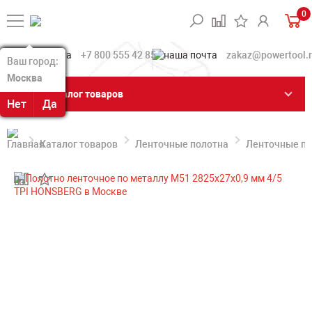
0
+7 800 555 42 85
zakaz@powertool.
Ваш город:
Ваш город:
Москва
Москва
Каталог товаров
Нет
Нет
Да
Да
Каталог товаров
Ленточные полотна
Ленточные по