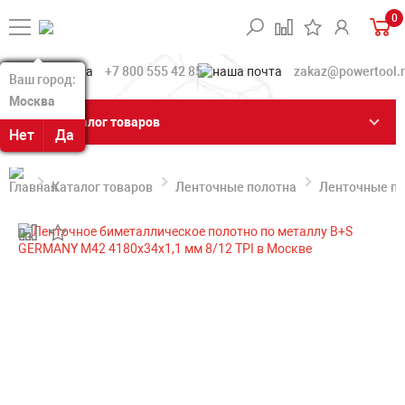
0
+7 800 555 42 85
zakaz@powertool.
Ваш город:
Ваш город:
Москва
Москва
Каталог товаров
Нет
Нет
Да
Да
Каталог товаров
Ленточные полотна
Ленточные по