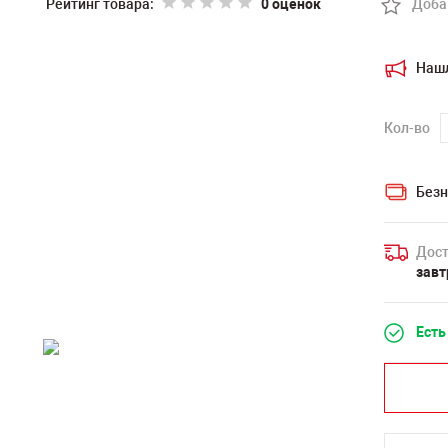
Рейтинг товара:
0 оценок
Доба
Наш
Кол-во
Безн
Дост
завт
Есть