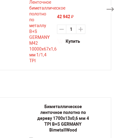
42 942
₽
Купить
Биметаллическое
Би
ленточное полотно по
лент
дереву 1700х13х0,6 мм 4
дерев
TPI B+S GERMANY
TP
BimetallWood