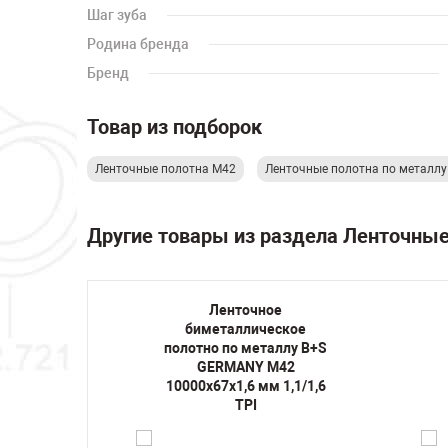
Шаг зуба
Родина бренда
Бренд
Товар из подборок
Ленточные полотна М42
Ленточные полотна по металл
Другие товары из раздела Ленточны
Ленточное
кое
биметаллическое
лу B+S
полотно по металлу B+S
42
GERMANY M42
1,5/2
10000х67х1,6 мм 1,1/1,6
TPI