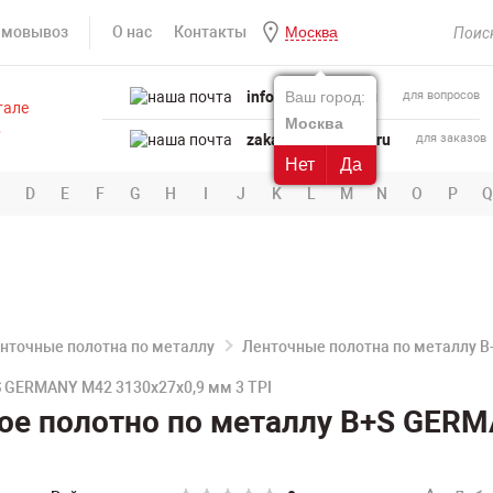
амовывоз
О нас
Контакты
Москва
info@powertool.ru
Ваш город:
для вопросов
Москва
zakaz@powertool.ru
для заказов
Нет
Да
D
E
F
G
H
I
J
K
L
M
N
O
P
Q
нточные полотна по металлу
Ленточные полотна по металлу 
 GERMANY M42 3130х27х0,9 мм 3 TPI
ое полотно по металлу B+S GERM