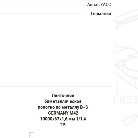
Anbas ZACC
Германия
Ленточное
биметаллическое
би
S
полотно по металлу B+S
полот
GERMANY M42
10000х67х1,6 мм 1/1,4
10000
TPI