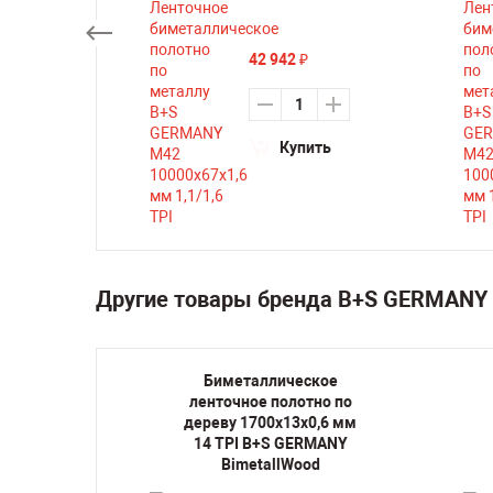
42 942
₽
ть
Купить
Другие товары бренда B+S GERMANY 
кое
Биметаллическое
но по
ленточное полотно по
,6 мм 6
дереву 1700х13х0,6 мм
ANY
14 TPI B+S GERMANY
d
BimetallWood