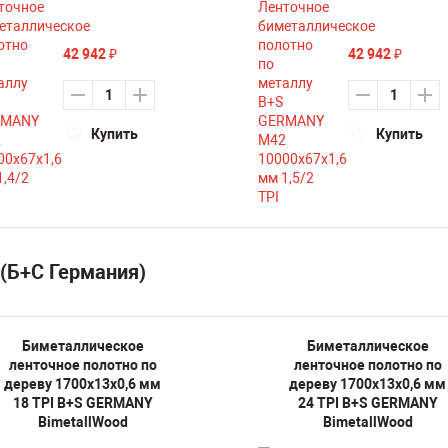
42 942
42 942
₽
₽
Купить
Купить
(Б+С Германия)
Биметаллическое
Биметаллическое
ленточное полотно по
ленточное полотно по
дереву 1700х13х0,6 мм
дереву 1700х13х0,6 мм
18 TPI B+S GERMANY
24 TPI B+S GERMANY
BimetallWood
BimetallWood