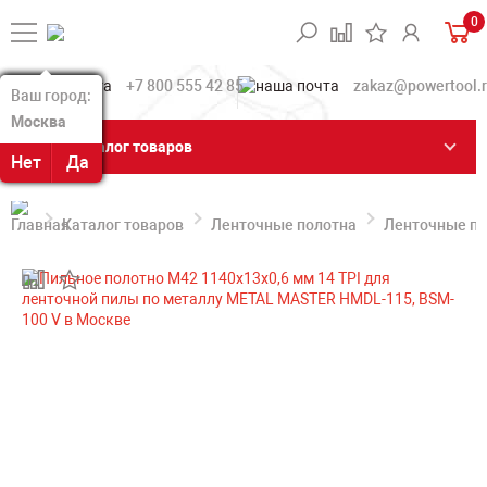
0
+7 800 555 42 85
zakaz@powertool.
Ваш город:
Ваш город:
Москва
Москва
Каталог товаров
Нет
Нет
Да
Да
Каталог товаров
Ленточные полотна
Ленточные по