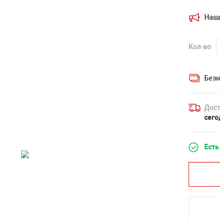
Наш
Кол-во
Безн
Дост
сего
Есть