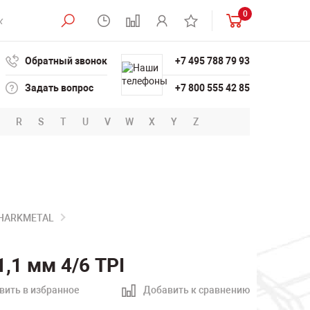
0
Обратный звонок
+7 495 788 79 93
Задать вопрос
+7 800 555 42 85
R
S
T
U
V
W
X
Y
Z
SHARKMETAL
,1 мм 4/6 TPI
вить в избранное
Добавить к сравнению