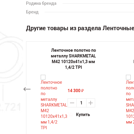
Родина бренда
Бренд
Другие товары из раздела Ленточны
но по
Ленточное полотно по
METAL
металлу SHARKMETAL
,3 мм
M42 10120х41х1,3 мм
1,4/2 TPI
14 300
₽
ть
Купить