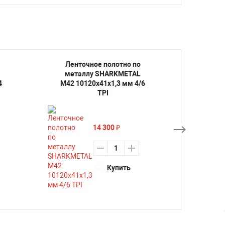
Ленточное полотно по
Лент
металлу SHARKMETAL
мета
4
M42 10120х41х1,3 мм 4/6
M42 1
TPI
14 300
₽
Купить