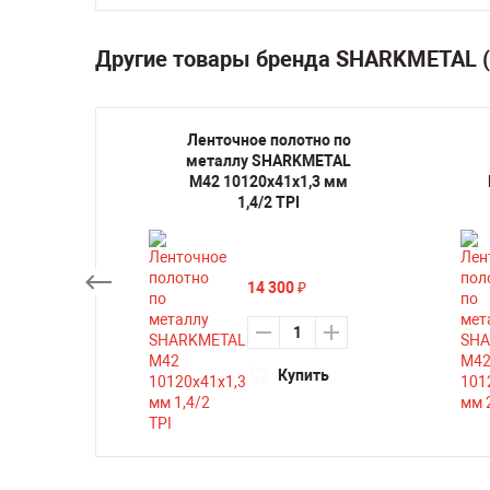
Другие товары бренда SHARKMETAL 
но по
Ленточное полотно по
METAL
металлу SHARKMETAL
,3 мм
M42 10120х41х1,3 мм
1,4/2 TPI
14 300
₽
ть
Купить