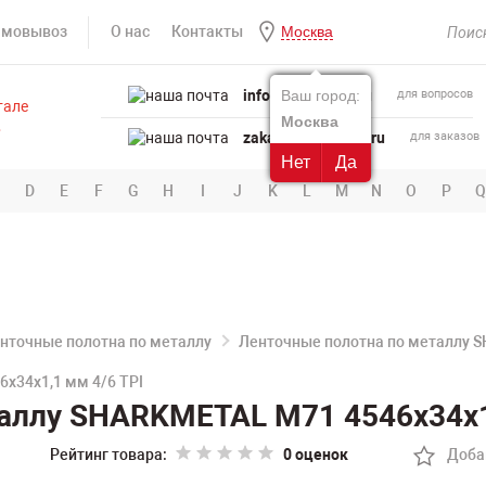
амовывоз
О нас
Контакты
Москва
info@powertool.ru
Ваш город:
для вопросов
Москва
zakaz@powertool.ru
для заказов
Нет
Да
D
E
F
G
H
I
J
K
L
M
N
O
P
Q
нточные полотна по металлу
Ленточные полотна по металлу 
х34х1,1 мм 4/6 TPI
аллу SHARKMETAL M71 4546х34х1
Рейтинг товара:
0 оценок
Доба