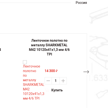
Россия
Ленточное полотно по
Лент
металлу SHARKMETAL
мета
4
M42 10120х41х1,3 мм 4/6
M42 1
TPI
14 300
₽
Купить