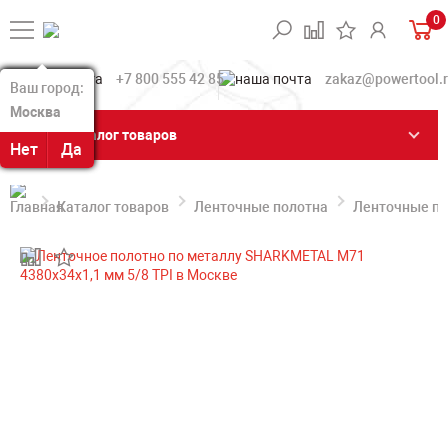
0
+7 800 555 42 85
zakaz@powertool.
Ваш город:
Ваш город:
Москва
Москва
Каталог товаров
Нет
Нет
Да
Да
Каталог товаров
Ленточные полотна
Ленточные по