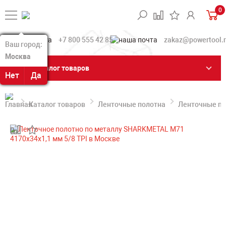
0
+7 800 555 42 85
zakaz@powertool.
Ваш город:
Ваш город:
Москва
Москва
Каталог товаров
Нет
Нет
Да
Да
Каталог товаров
Ленточные полотна
Ленточные по