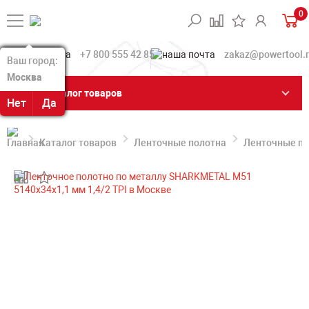
0
+7 800 555 42 85
zakaz@powertool.
Ваш город:
Ваш город:
Москва
Москва
Каталог товаров
Нет
Нет
Да
Да
Каталог товаров
Ленточные полотна
Ленточные по