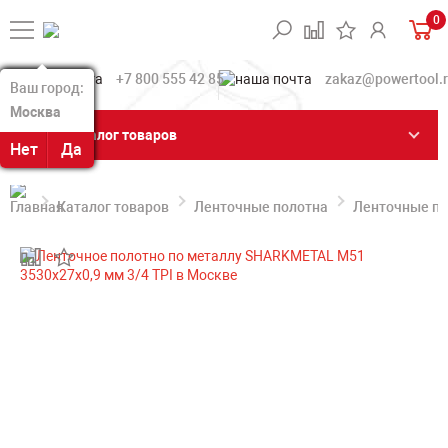
0
+7 800 555 42 85
zakaz@powertool.
Ваш город:
Ваш город:
Москва
Москва
Каталог товаров
Нет
Нет
Да
Да
Каталог товаров
Ленточные полотна
Ленточные по