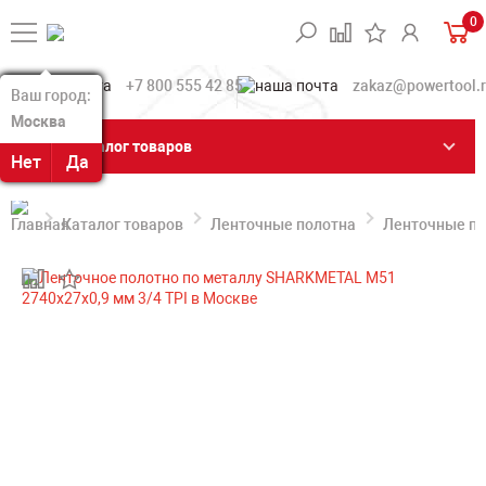
0
+7 800 555 42 85
zakaz@powertool.
Ваш город:
Ваш город:
Москва
Москва
Каталог товаров
Нет
Нет
Да
Да
Каталог товаров
Ленточные полотна
Ленточные по