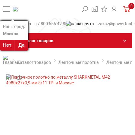
0
+7 800 555 42 85
zakaz@powertool.
Ваш город:
Ваш город:
Москва
Москва
Каталог товаров
Нет
Нет
Да
Да
Каталог товаров
Ленточные полотна
Ленточные по