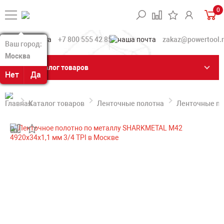
0
+7 800 555 42 85
zakaz@powertool.
Ваш город:
Ваш город:
Москва
Москва
Каталог товаров
Нет
Нет
Да
Да
Каталог товаров
Ленточные полотна
Ленточные по